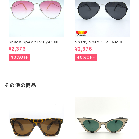
Shady Spex "TV Eye" sung
Shady Spex "TV Eye" sung
lasses, Silver w/Rose Grad
lasses, Black w/Polarized
¥2,376
¥2,376
ient lenses
Grey lenses
40%OFF
40%OFF
その他の商品