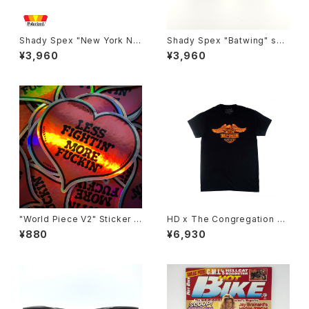
Shady Spex "New York Nig
Shady Spex "Batwing" sun
ht Train-“Ready Teddy" su
glasses, Black w/Cream p
¥3,960
¥3,960
nglasses, tortoise/Polariz
aint/Polarized G15 lenses
ed Brown
"World Piece V2" Sticker b
HD x The Congregation Sh
y Burrito Breath
ow 2025 Tee - Black
¥880
¥6,930