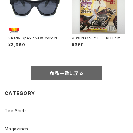
Shady Spex "New York Nig
90’s N.O.S. “HOT BIKE” ma
ht Train-Midnight To Six" s
gazine #27-11(Nov.’95 issu
¥3,960
¥660
unglasses, Black/Polarize
e)
d Black
商品一覧に戻る
CATEGORY
Tee Shirts
Magazines