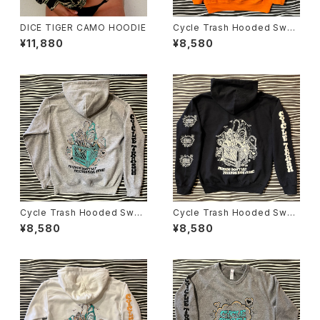
DICE TIGER CAMO HOODIE
Cycle Trash Hooded Swea
tshirt "Milk Crate" 1C, Oran
¥11,880
¥8,580
ge
Cycle Trash Hooded Swea
Cycle Trash Hooded Swea
tshirt "Milk Crate" 3C, Grey
tshirt "Milk Crate" 1C, Blac
¥8,580
¥8,580
k