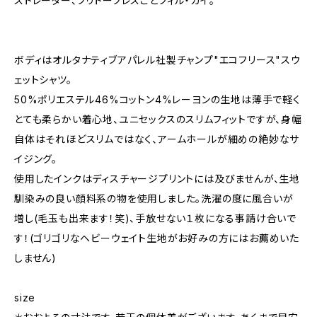
ストレーター、ブリトーブレスことフィル・ガイ。
ボディはオルタナティブアパレル社製チャンプ"エコフリース"スウ
ェットシャツ。
50%ポリエステル46%コットン4%レーヨンの生地は薄手で軽く
とても柔らかい着心地、ユニセックスのスリムフィットですが、身幅
自体はそれほどスリムではなく、アームホールが細めの絶妙なサ
イジング。
使用したインクはディスチャージプリントには及びませんが、生地
馴染みの良い顔料系の物を使用しました。洗濯の度に風合いが
増し(毛玉も出来ます！笑)、手放せない１枚になる事請け合いで
す！(ゴリゴリなヘビーウェイト生地がお好みの方にはお薦めいた
しません)
size