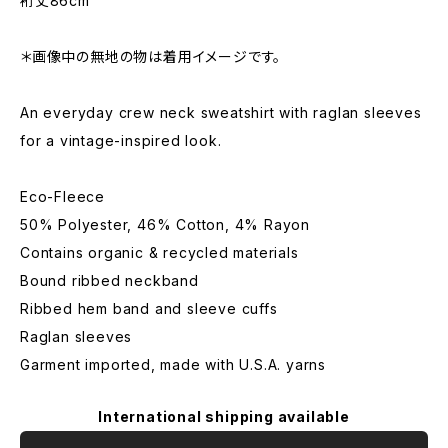
裄丈86cm
＊画像中の無地の物は着用イメージです。
An everyday crew neck sweatshirt with raglan sleeves
for a vintage-inspired look.
Eco-Fleece
50% Polyester, 46% Cotton, 4% Rayon
Contains organic & recycled materials
Bound ribbed neckband
Ribbed hem band and sleeve cuffs
Raglan sleeves
Garment imported, made with U.S.A. yarns
International shipping available