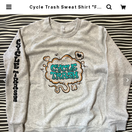
Cycle Trash Sweat Shirt "Far
t" Sleeve logo, eco light grey
| CYCLE TRASH