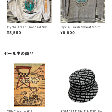
Cycle Trash Hooded Swea
Cycle Trash Sweat Shirt "F
tshirt "Milk Crate" 3C, whit
art" Sleeve logo, eco ash
¥8,580
¥9,900
e
セール中の商品
YENC issue #19
RDM "EAT SHIT & DIE" Buc