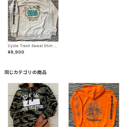
Cycle Trash Sweat Shirt "F
art" Sleeve logo, eco light
¥9,900
grey
同じカテゴリの商品