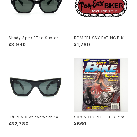
Shady Spex "The Subterra
RDM "PUSSY EATING BIKE
nean Homesick" sunglass
R" Reflective Sticker
¥3,960
¥1,760
es, Shiny Black w/Polarize
d G-15 Lens
C/E "FAOSA" eyewear Zafir
90’s N.O.S. “HOT BIKE” ma
o sunglasses, Black
gazine #27-08(Aug.’95 iss
¥32,780
¥660
ue)