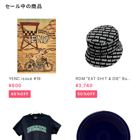
セール中の商品
YENC issue #19
RDM "EAT SHIT & DIE" Buc
ket Hat
¥600
¥3,740
40%OFF
50%OFF