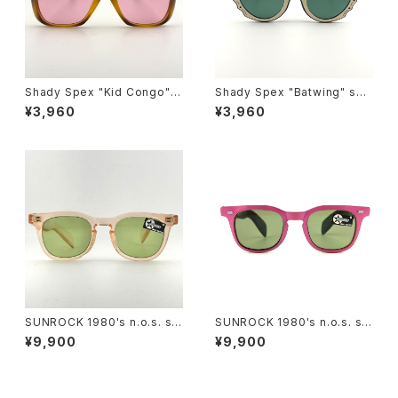
Shady Spex "Kid Congo" s
Shady Spex "Batwing" sun
unglasses, Tiger w/Pink le
glasses, Black w/Cream p
¥3,960
¥3,960
ns
aint/Polarized G15 lenses
SUNROCK 1980's n.o.s. su
SUNROCK 1980's n.o.s. su
nglasses- Crystal Pink fra
nglasses- Pink/Black fram
¥9,900
¥9,900
me x green lens
e x green lens