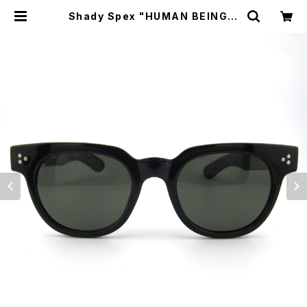
Shady Spex "HUMAN BEING S
pex" sunglasses, Black/Polar
ized G15 | CYCLE TRASH