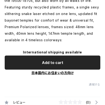
the 1950s-1970s, but also worn by all walks of life.
Featuring sturdy recycled plastic frames, a single sexy
slithering snake laser etched on one lens, updated fit
bayonet temples for comfort of wear & universal fit,
Premium Polarized lenses, frames sized: 48mm lens
width, 40mm lens height, 147mm temple length, and
available in 4 timeless colorways:
International shipping available
Add to cart
日本国内にお住まいの方向け
通報する
レビュー
(0)