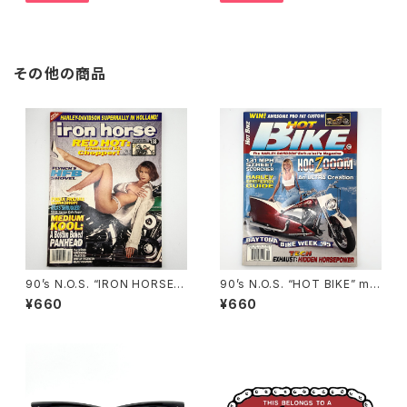
その他の商品
90’s N.O.S. “IRON HORSE”
90’s N.O.S. “HOT BIKE” ma
magazine #138(Dec.’95 iss
gazine #27-06(Jun.’95 iss
¥660
¥660
ue)
ue)