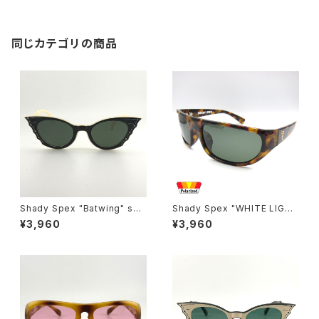
同じカテゴリの商品
Shady Spex "Batwing" sun
Shady Spex "WHITE LIGHT
glasses, Cream w/Black p
Wraparounds" sunglasses,
¥3,960
¥3,960
aint/Polarized Dark Green l
Tortoise w/Polarized G15 l
enses
enses