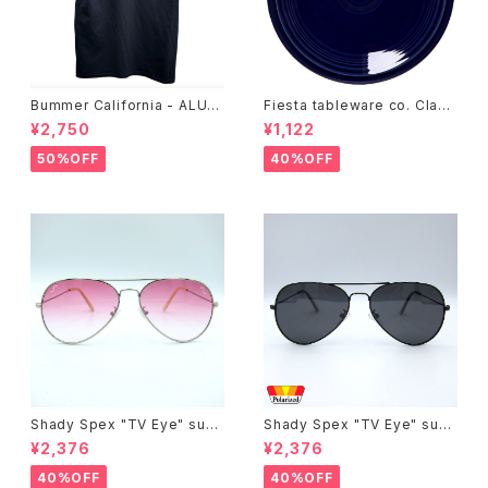
Bummer California - ALUM
Fiesta tableware co. Class
T-SHIRT,black
ic Rim 7-1/4 Inch Salad Pla
¥2,750
¥1,122
te
50%OFF
40%OFF
Shady Spex "TV Eye" sung
Shady Spex "TV Eye" sung
lasses, Silver w/Rose Grad
lasses, Black w/Polarized
¥2,376
¥2,376
ient lenses
Grey lenses
40%OFF
40%OFF