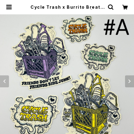
Cycle Trash x Burrito Breath
Sticker pack ‘24 ver.#A | CYC
LE TRASH