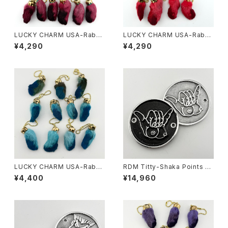
LUCKY CHARM USA-Rabbi
LUCKY CHARM USA-Rabbi
ts Foot key chain,Burgund
ts Foot key chain,Red N.O.
¥4,290
¥4,290
y N.O.S.
S.
LUCKY CHARM USA-Rabbi
RDM Titty-Shaka Points C
ts Foot key chain,Teal N.O.
over for HD
¥4,400
¥14,960
S.