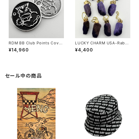
RDM BB Club Points Cover
LUCKY CHARM USA-Rabbi
for HD
ts Foot key chain,Purple N.
¥14,960
¥4,400
O.S.
セール中の商品