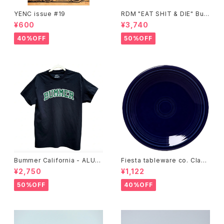
YENC issue #19
RDM "EAT SHIT & DIE" Buc
ket Hat
¥600
¥3,740
40%OFF
50%OFF
Bummer California - ALUM
Fiesta tableware co. Class
T-SHIRT,black
ic Rim 7-1/4 Inch Salad Pla
¥2,750
¥1,122
te
50%OFF
40%OFF