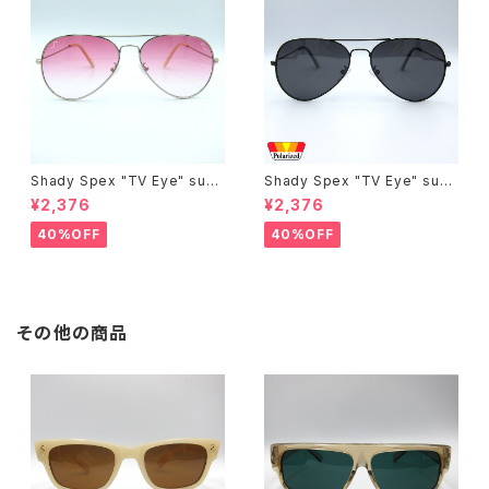
Shady Spex "TV Eye" sung
Shady Spex "TV Eye" sung
lasses, Silver w/Rose Grad
lasses, Black w/Polarized
¥2,376
¥2,376
ient lenses
Grey lenses
40%OFF
40%OFF
その他の商品