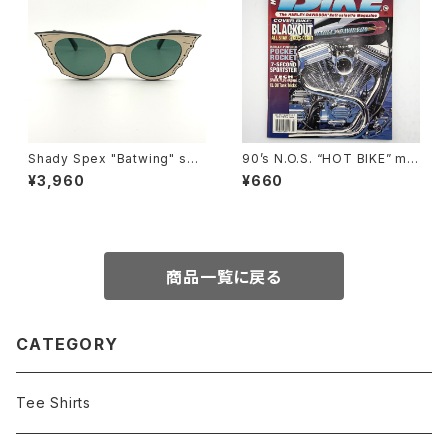
Shady Spex "Batwing" sun
90’s N.O.S. “HOT BIKE” ma
glasses, Black w/Cream p
gazine #27-07(Jul.’95 issu
¥3,960
¥660
aint/Polarized G15 lenses
e)
商品一覧に戻る
CATEGORY
Tee Shirts