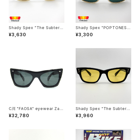
Shady Spex "The Subterra
Shady Spex "POPTONES "
nean Homesick" sunglass
sunglasses, Peach xPolari
¥3,630
¥3,300
es, Bone w/Polarized Brow
zed Dark Green
n Lens
C/E "FAOSA" eyewear Zafir
Shady Spex "The Subterra
o sunglasses, Black
nean Homesick" sunglass
¥32,780
¥3,960
es, Shiny Black w/polarize
d yellow Lens