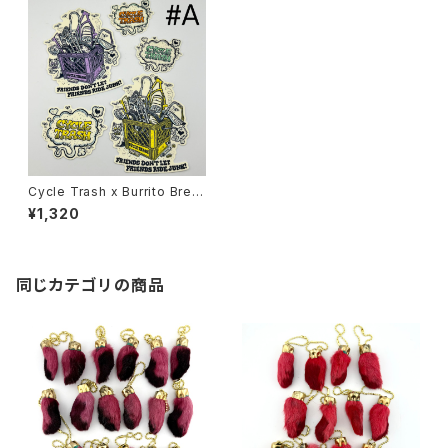
Cycle Trash x Burrito Breat
h Sticker pack ‘24 ver.#A
¥1,320
同じカテゴリの商品