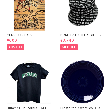
YENC issue #19
RDM "EAT SHIT & DIE" Buc
ket Hat
¥600
¥3,740
40%OFF
50%OFF
Bummer California - ALUM
Fiesta tableware co. Class
T-SHIRT,black
ic Rim 7-1/4 Inch Salad Pla