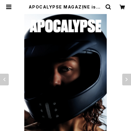
APOCALYPSE MAGAZINE issu
e 03 + Bonus:Poster | CYCLE
TRASH