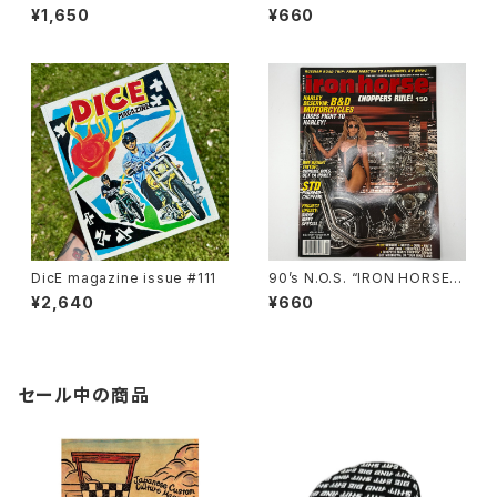
magazine #138(Dec.’95 iss
¥1,650
¥660
ue)
DicE magazine issue #111
90’s N.O.S. “IRON HORSE”
magazine #150(Apr.’93 iss
¥2,640
¥660
ue)
セール中の商品