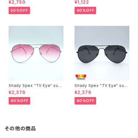
¥2,750
¥1,122
te
50%OFF
40%OFF
Shady Spex "TV Eye" sung
Shady Spex "TV Eye" sung
lasses, Silver w/Rose Grad
lasses, Black w/Polarized
¥2,376
¥2,376
ient lenses
Grey lenses
40%OFF
40%OFF
その他の商品