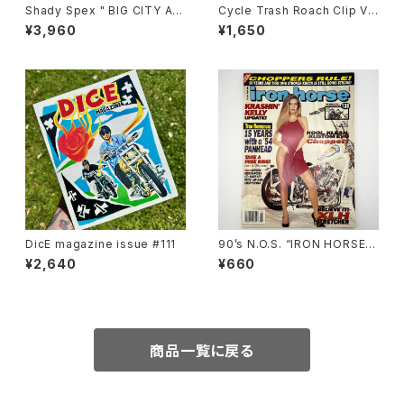
Shady Spex " BIG CITY AF
Cycle Trash Roach Clip Val
TER DARK " Hidden Charm
ve Cap ver.2, copper
¥3,960
¥1,650
s:Black w/Polarized G15 le
nses
DicE magazine issue #111
90’s N.O.S. “IRON HORSE”
magazine #139(Jan.’96 iss
¥2,640
¥660
ue)
商品一覧に戻る