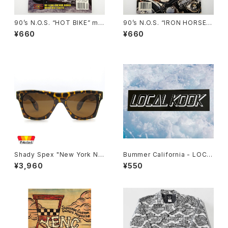
90’s N.O.S. “HOT BIKE” ma
90’s N.O.S. “IRON HORSE”
gazine #27-08(Aug.’95 iss
magazine #124(Apr.’93 iss
¥660
¥660
ue)
ue)
Shady Spex "New York Nig
Bummer California - LOCA
ht Train-“Ready Teddy" su
L KOOK STICKER
¥3,960
¥550
nglasses, tortoise/Polariz
ed Brown