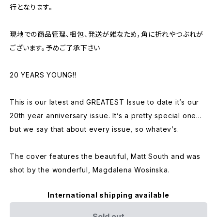
行となります。
現地での商品管理、梱包、発送が雑なため，角に折れやつぶれが
ございます。予めご了承下さい
20 YEARS YOUNG!!
This is our latest and GREATEST Issue to date it’s our
20th year anniversary issue. It’s a pretty special one…
but we say that about every issue, so whatev’s.
The cover features the beautiful, Matt South and was
shot by the wonderful, Magdalena Wosinska.
International shipping available
Sold out