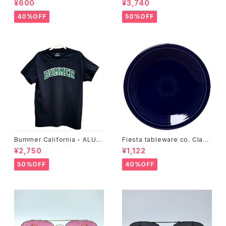
¥600
¥3,740
40%OFF
50%OFF
Bummer California - ALUM
Fiesta tableware co. Class
T-SHIRT,black
ic Rim 7-1/4 Inch Salad Pla
¥2,750
¥1,122
te
50%OFF
40%OFF