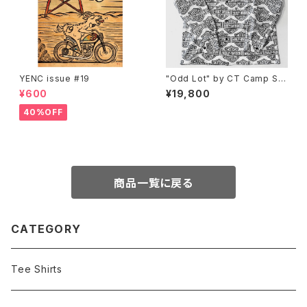
YENC issue #19
"Odd Lot" by CT Camp Shi
rt, y2k H-D 60/40
¥600
¥19,800
40%OFF
商品一覧に戻る
CATEGORY
Tee Shirts