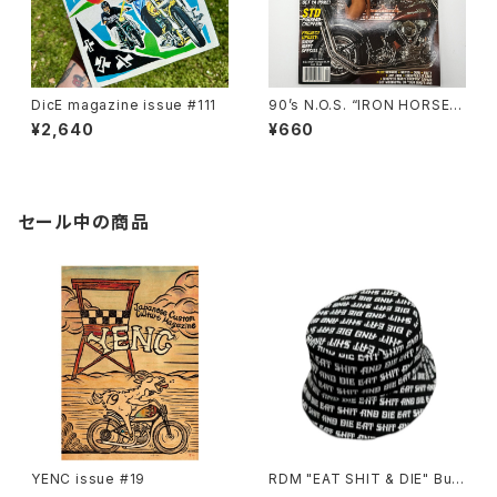
DicE magazine issue #111
90’s N.O.S. “IRON HORSE”
magazine #150(Apr.’93 iss
¥2,640
¥660
ue)
セール中の商品
YENC issue #19
RDM "EAT SHIT & DIE" Buc
ket Hat