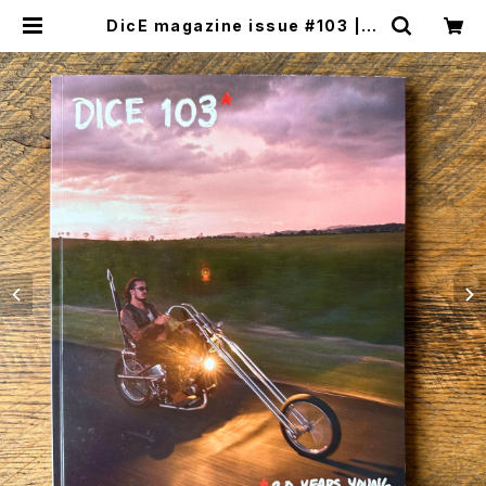
DicE magazine issue #103 | C
YCLE TRASH