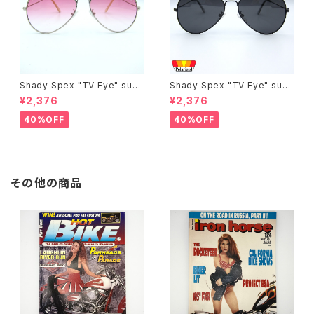
Shady Spex "TV Eye" sung
Shady Spex "TV Eye" sung
lasses, Silver w/Rose Grad
lasses, Black w/Polarized
¥2,376
¥2,376
ient lenses
Grey lenses
40%OFF
40%OFF
その他の商品