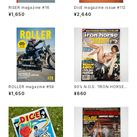
RISER magazine #16
DicE magazine issue #112
¥1,650
¥2,640
ROLLER magazine #59
90’s N.O.S. “IRON HORSE”
magazine #138(Dec.’95 iss
¥1,650
¥660
ue)