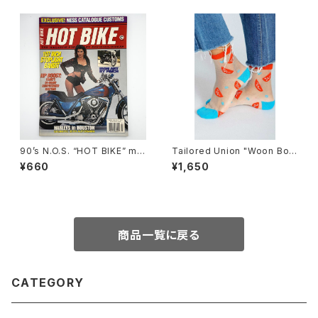
90’s N.O.S. “HOT BIKE” ma
Tailored Union "Woon Bow
gazine #27-03(Mar.’95 iss
l" womens socks
¥660
¥1,650
ue)
商品一覧に戻る
CATEGORY