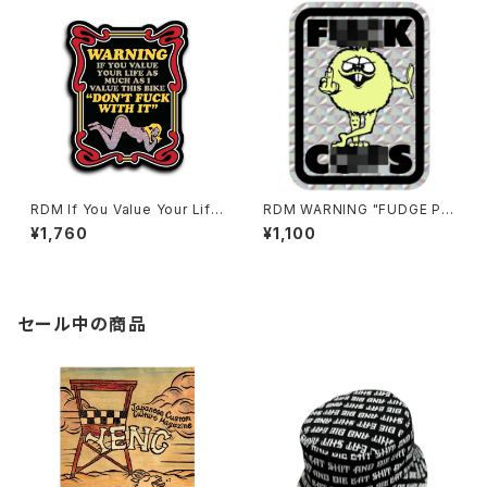
RDM If You Value Your Life
RDM WARNING "FUDGE PO
Glitter
PO" Sticker
¥1,760
¥1,100
セール中の商品