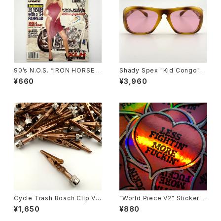
90’s N.O.S. “IRON HORSE”
Shady Spex "Kid Congo" s
magazine #139(Jan.’96 iss
unglasses, Tiger w/Pink le
¥660
¥3,960
ue)
ns
Cycle Trash Roach Clip Val
"World Piece V2" Sticker b
ve Cap ver.2, copper
y Burrito Breath
¥1,650
¥880