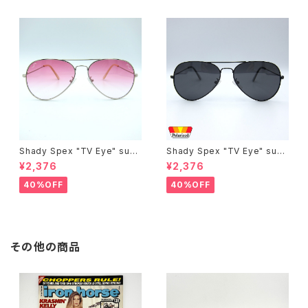
Shady Spex "TV Eye" sung
Shady Spex "TV Eye" sung
lasses, Silver w/Rose Grad
lasses, Black w/Polarized
¥2,376
¥2,376
ient lenses
Grey lenses
40%OFF
40%OFF
その他の商品