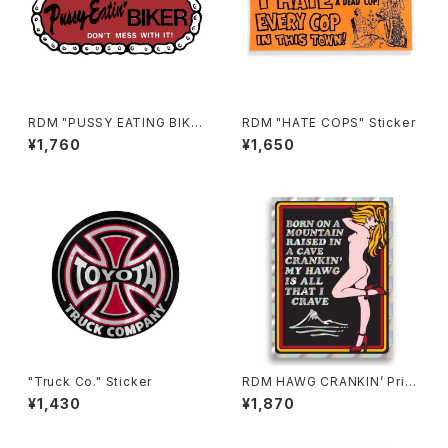
RDM "PUSSY EATING BIKE
RDM "HATE COPS" Sticker
R" Reflective Sticker
¥1,760
¥1,650
"Truck Co." Sticker
RDM HAWG CRANKIN’ Pris
m Sticker, 3.5"
¥1,430
¥1,870