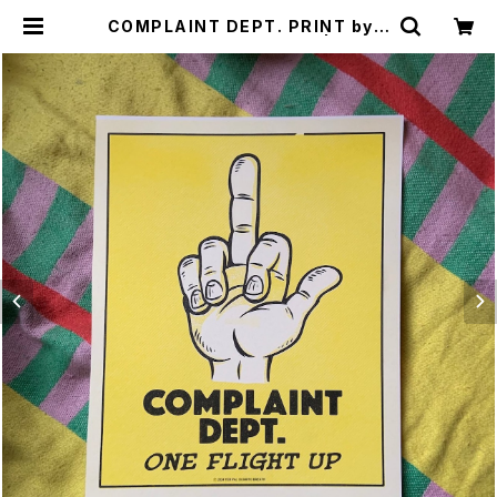
COMPLAINT DEPT. PRINT by b
urrito breath/Phil Guy | CYCL
E TRASH