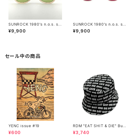
SUNROCK 1980's n.o.s. su
SUNROCK 1980's n.o.s. su
nglasses- Crystal Pink fra
nglasses- Pink/Black fram
¥9,900
¥9,900
me x green lens
e x green lens
セール中の商品
YENC issue #19
RDM "EAT SHIT & DIE" Buc
ket Hat
¥600
¥3,740