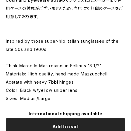
Courtland Eyewear/Faosaのサングラスにはメーカーより専
用ケースの付属がございませんため、当店にて無償のケースをご
用意しております。
Inspired by those super-hip Italian sunglasses of the
late 50s and 1960s
Think Marcello Mastroianni in Fellini's '8 1/2'
Materials: High quality, hand made Mazzucchelli
Acetate with heavy 7bbl hinges.
Color: Black w/yellow sniper lens
Sizes: Medium/Large
International shipping available
Add to cart