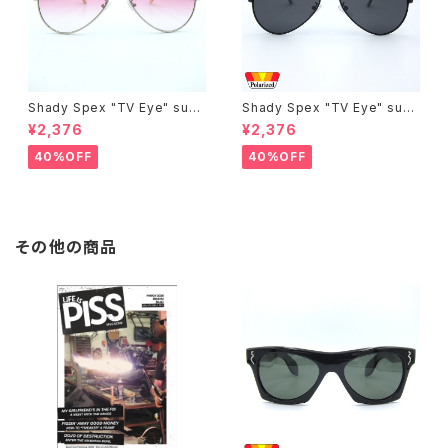
Shady Spex "TV Eye" sung
Shady Spex "TV Eye" sung
lasses, Silver w/Rose Grad
lasses, Black w/Polarized
¥2,376
¥2,376
ient lenses
Grey lenses
40%OFF
40%OFF
その他の商品