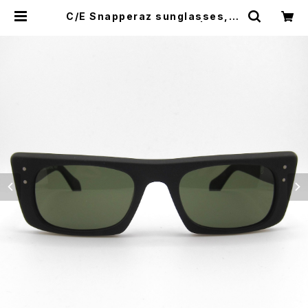
C/E Snapperaz sunglasses, M
atte Black w/G15 lens | CYCL
E TRASH