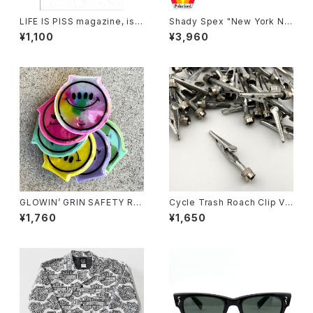
LIFE IS PISS magazine, iss
Shady Spex "New York Nig
ue#02
ht Train-The classic" sung
¥1,100
¥3,960
lasses, Black/Polarized G1
5
GLOWIN’ GRIN SAFETY RE
Cycle Trash Roach Clip Val
FLECTOR LIGHT, ver.2 by
ve Cap ver.2, zinc
¥1,760
¥1,650
Burrito Breath x Rubbish R
ubbish