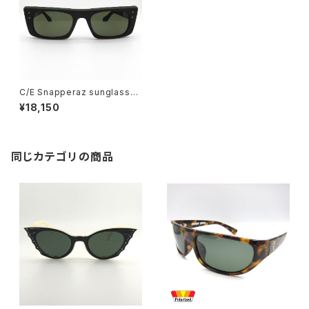
C/E Snapperaz sunglasse
s, Matte Black w/G15 lens
¥18,150
同じカテゴリの商品