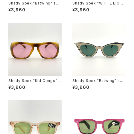
Shady Spex "Batwing" sun
Shady Spex "WHITE LIGHT
glasses, Cream w/Black p
Wraparounds" sunglasses,
¥3,960
¥3,960
aint/Polarized Dark Green l
Tortoise w/Polarized G15 l
enses
enses
Shady Spex "Kid Congo" s
Shady Spex "Batwing" sun
unglasses, Tiger w/Pink le
glasses, Black w/Cream p
¥3,960
¥3,960
ns
aint/Polarized G15 lenses