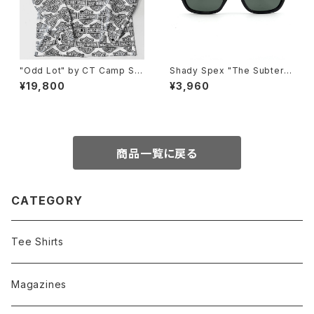
"Odd Lot" by CT Camp Shi
Shady Spex "The Subterra
rt, y2k H-D 60/40
nean Homesick" sunglass
¥19,800
¥3,960
es, Shiny Black w/Polarize
d G-15 Lens
商品一覧に戻る
CATEGORY
Tee Shirts
Magazines