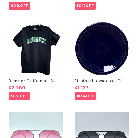
40%OFF
50%OFF
Bummer California - ALUM
Fiesta tableware co. Class
T-SHIRT,black
ic Rim 7-1/4 Inch Salad Pla
¥2,750
¥1,122
te
50%OFF
40%OFF