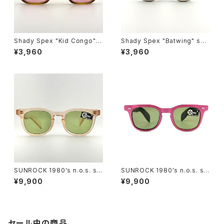
Shady Spex "Kid Congo" s
Shady Spex "Batwing" sun
unglasses, Tiger w/Pink le
glasses, Black w/Cream p
¥3,960
¥3,960
ns
aint/Polarized G15 lenses
SUNROCK 1980's n.o.s. su
SUNROCK 1980's n.o.s. su
nglasses- Crystal Pink fra
nglasses- Pink/Black fram
¥9,900
¥9,900
me x green lens
e x green lens
セール中の商品