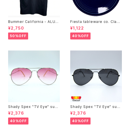
Bummer California - ALUM
Fiesta tableware co. Class
T-SHIRT,black
ic Rim 7-1/4 Inch Salad Pla
¥2,750
¥1,122
te
50%OFF
40%OFF
Shady Spex "TV Eye" sung
Shady Spex "TV Eye" sung
lasses, Silver w/Rose Grad
lasses, Black w/Polarized
¥2,376
¥2,376
ient lenses
Grey lenses
40%OFF
40%OFF