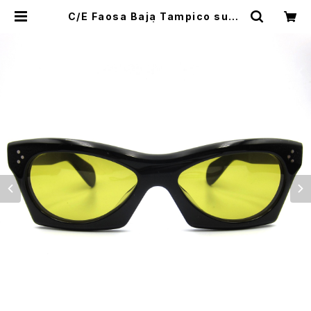
C/E Faosa Baja Tampico sung
lasses, black | CYCLE TRASH