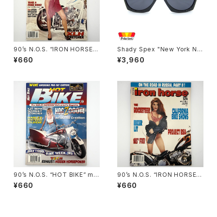
90’s N.O.S. “IRON HORSE”
Shady Spex "New York Nig
magazine #139(Jan.’96 iss
ht Train-Midnight To Six" s
¥660
¥3,960
ue)
unglasses, Black/Polarize
d Black
90’s N.O.S. “HOT BIKE” ma
90’s N.O.S. “IRON HORSE”
gazine #27-06(Jun.’95 iss
magazine #124(Apr.’93 iss
¥660
¥660
ue)
ue)