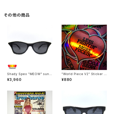
その他の商品
Shady Spex "MEOW" sungl
"World Piece V2" Sticker b
asses, Black cat
y Burrito Breath
¥3,960
¥880