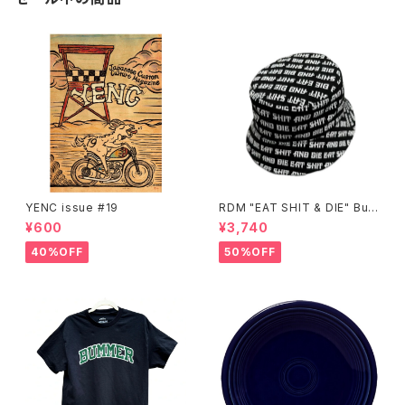
YENC issue #19
RDM "EAT SHIT & DIE" Buc
ket Hat
¥600
¥3,740
40%OFF
50%OFF