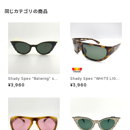
同じカテゴリの商品
Shady Spex "Batwing" sun
Shady Spex "WHITE LIGHT
glasses, Cream w/Black p
Wraparounds" sunglasses,
¥3,960
¥3,960
aint/Polarized Dark Green l
Tortoise w/Polarized G15 l
enses
enses