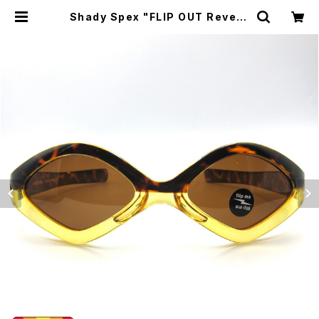
Shady Spex "FLIP OUT Revers
ible Spex " sunglasses, * Tort
oise/Yellow x Polarized Brow
n | CYCLE TRASH