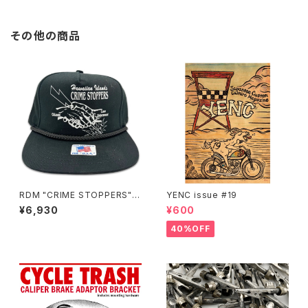
その他の商品
RDM "CRIME STOPPERS" H
YENC issue #19
at
¥6,930
¥600
40%OFF