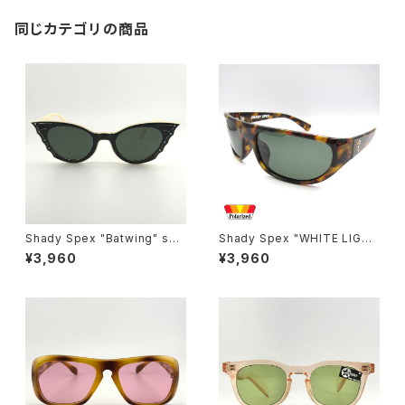
同じカテゴリの商品
Shady Spex "Batwing" sun
Shady Spex "WHITE LIGHT
glasses, Cream w/Black p
Wraparounds" sunglasses,
¥3,960
¥3,960
aint/Polarized Dark Green l
Tortoise w/Polarized G15 l
enses
enses