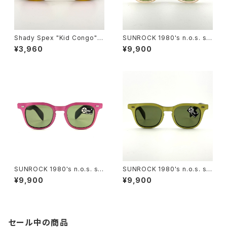
Shady Spex "Kid Congo" s
SUNROCK 1980's n.o.s. su
unglasses, Tiger w/Pink le
nglasses- Crystal Pink fra
¥3,960
¥9,900
ns
me x green lens
SUNROCK 1980's n.o.s. su
SUNROCK 1980's n.o.s. su
nglasses- Pink/Black fram
nglasses-Yellow/Black fra
¥9,900
¥9,900
e x green lens
me x grey lens
セール中の商品