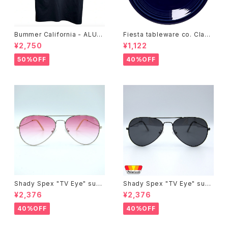
Bummer California - ALUM
Fiesta tableware co. Class
T-SHIRT,black
ic Rim 7-1/4 Inch Salad Pla
¥2,750
¥1,122
te
50%OFF
40%OFF
Shady Spex "TV Eye" sung
Shady Spex "TV Eye" sung
lasses, Silver w/Rose Grad
lasses, Black w/Polarized
¥2,376
¥2,376
ient lenses
Grey lenses
40%OFF
40%OFF