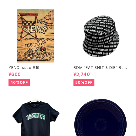
YENC issue #19
RDM "EAT SHIT & DIE" Buc
ket Hat
¥600
¥3,740
40%OFF
50%OFF