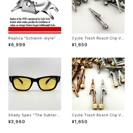
Replica "Schwinn-style" C
Cycle Trash Roach Clip Val
aliper Brake adaptor Brack
ve Cap ver.2, zinc
¥6,999
¥1,650
et
Shady Spex "The Subterra
Cycle Trash Roach Clip Val
nean Homesick" sunglass
ve Cap
¥3,960
¥1,650
es, Shiny Black w/polarize
d yellow Lens