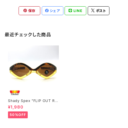
保存
シェア
LINE
ポスト
最近チェックした商品
Shady Spex "FLIP OUT Re
versible Spex " sunglasse
¥1,980
s, * Tortoise/Yellow x Pola
rized Brown
50%OFF