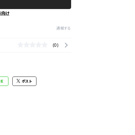
方向け
通報する
(0)
NE
ポスト