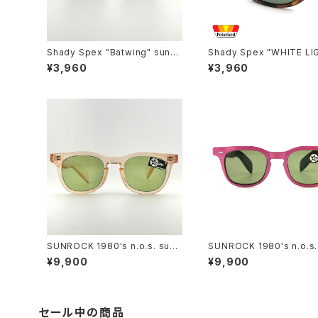
Shady Spex "Batwing" sungl
Shady Spex "WHITE LI
asses, Cream w/Black paint/
Wraparounds" sunglass
¥3,960
¥3,960
Polarized Dark Green lenses
ortoise w/Polarized G15 lens
es
SUNROCK 1980's n.o.s. sung
SUNROCK 1980's n.o.s.
lasses- Crystal Pink frame x
lasses- Pink/Black fra
¥9,900
¥9,900
green lens
reen lens
セール中の商品