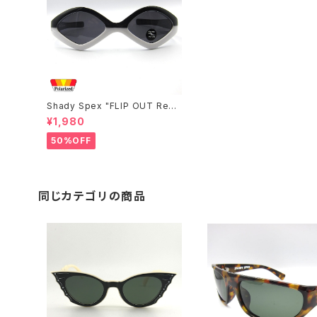
Shady Spex "FLIP OUT Reve
rsible Spex " sunglasses, *
¥1,980
Black/White with Polarized B
lack
50%OFF
同じカテゴリの商品