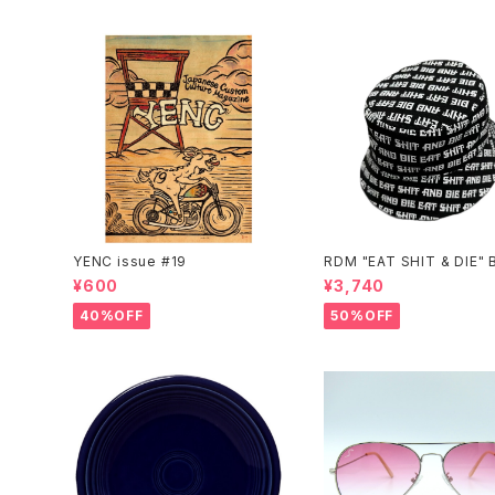
YENC issue #19
RDM "EAT SHIT & DIE" 
t Hat
¥600
¥3,740
40%OFF
50%OFF