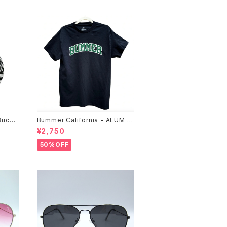
Bucke
Bummer California - ALUM T
-SHIRT,black
¥2,750
50%OFF