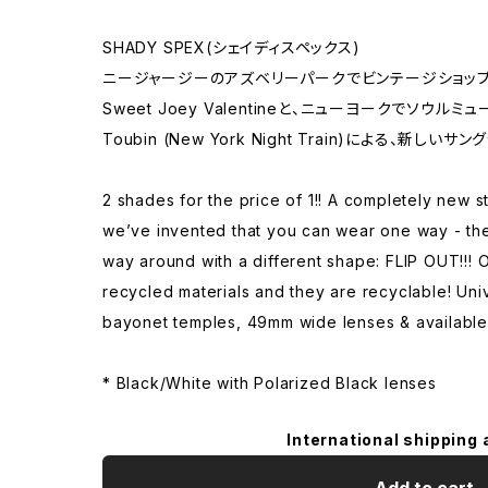
SHADY SPEX(シェイディスペックス)
ニージャージーのアズベリーパークでビンテージショッ
Sweet Joey Valentineと、ニューヨークでソウルミ
Toubin (New York Night Train)による、新しい
2 shades for the price of 1!! A completely new s
we’ve invented that you can wear one way - the
way around with a different shape: FLIP OUT!!! 
recycled materials and they are recyclable! Univ
bayonet temples, 49mm wide lenses & available 
* Black/White with Polarized Black lenses
International shipping 
Add to cart