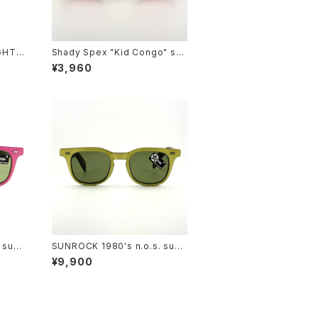
GHT
Shady Spex "Kid Congo" sun
es, T
glasses, Tiger w/Pink lens
¥3,960
 sung
SUNROCK 1980's n.o.s. sung
me x g
lasses-Yellow/Black frame x
¥9,900
grey lens