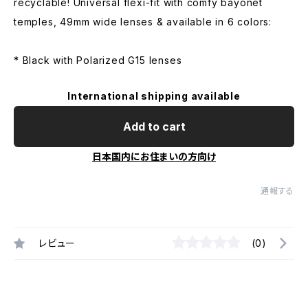
recyclable! Universal flexi-fit with comfy bayonet
temples, 49mm wide lenses & available in 6 colors:
* Black with Polarized G15 lenses
International shipping available
Add to cart
日本国内にお住まいの方向け
通報する
レビュー
(0)