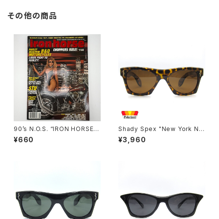
その他の商品
90’s N.O.S. “IRON HORSE”
Shady Spex "New York Nig
magazine #150(Apr.’93 iss
ht Train-“Ready Teddy" su
¥660
¥3,960
ue)
nglasses, tortoise/Polariz
ed Brown