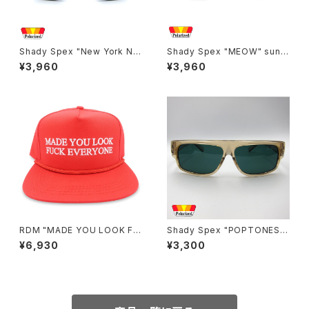
Shady Spex "New York Nig
Shady Spex "MEOW" sungl
ht Train-The classic" sung
asses, Black cat
¥3,960
¥3,960
lasses, Black/Polarized G1
5
RDM "MADE YOU LOOK FU
Shady Spex "POPTONES "
CK EVERYONE" hat
sunglasses, Peach xPolari
¥6,930
¥3,300
zed Dark Green