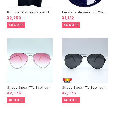
Bummer California - ALUM
Fiesta tableware co. Class
T-SHIRT,black
ic Rim 7-1/4 Inch Salad Pla
¥2,750
¥1,122
te
50%OFF
40%OFF
Shady Spex "TV Eye" sung
Shady Spex "TV Eye" sung
lasses, Silver w/Rose Grad
lasses, Black w/Polarized
¥2,376
¥2,376
ient lenses
Grey lenses
40%OFF
40%OFF