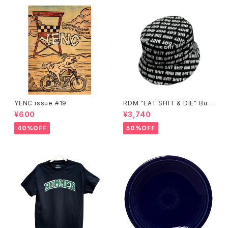
YENC issue #19
RDM "EAT SHIT & DIE" Buc
ket Hat
¥600
¥3,740
40%OFF
50%OFF