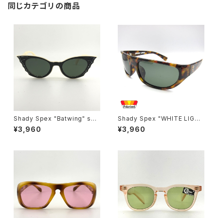
同じカテゴリの商品
Shady Spex "Batwing" sun
Shady Spex "WHITE LIGHT
glasses, Cream w/Black p
Wraparounds" sunglasses,
¥3,960
¥3,960
aint/Polarized Dark Green l
Tortoise w/Polarized G15 l
enses
enses