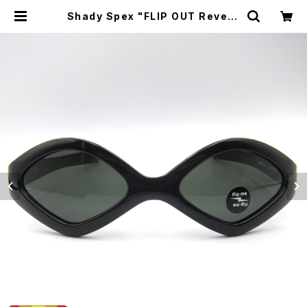
Shady Spex "FLIP OUT Revers
ible Spex " sunglasses, Black
x Polarized G15 | CYCLE TRAS
H