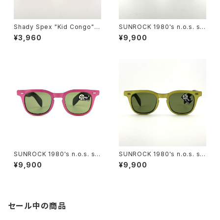
Shady Spex "Kid Congo" s
SUNROCK 1980's n.o.s. su
unglasses, Tiger w/Pink le
nglasses- Crystal Pink fra
¥3,960
¥9,900
ns
me x green lens
SUNROCK 1980's n.o.s. su
SUNROCK 1980's n.o.s. su
nglasses- Pink/Black fram
nglasses-Yellow/Black fra
¥9,900
¥9,900
e x green lens
me x grey lens
セール中の商品