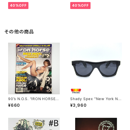
40%OFF
40%OFF
その他の商品
90’s N.O.S. “IRON HORSE”
Shady Spex "New York Nig
magazine #138(Dec.’95 iss
ht Train-Midnight To Six" s
¥660
¥3,960
ue)
unglasses, Black/Polarize
d Black