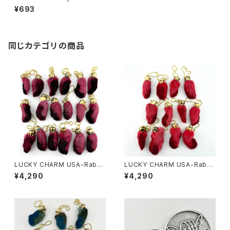
by Phil Guy aka Burrito Bre
¥693
ath
同じカテゴリの商品
LUCKY CHARM USA-Rabbi
LUCKY CHARM USA-Rabbi
ts Foot key chain,Burgund
ts Foot key chain,Red N.O.
¥4,290
¥4,290
y N.O.S.
S.