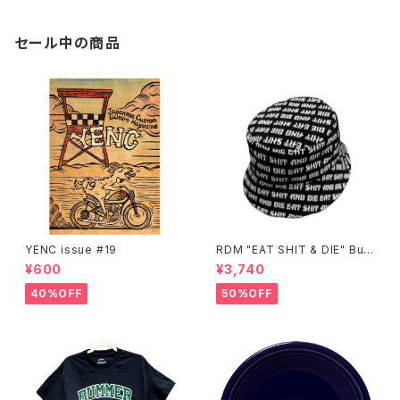
セール中の商品
YENC issue #19
RDM "EAT SHIT & DIE" Buc
ket Hat
¥600
¥3,740
40%OFF
50%OFF