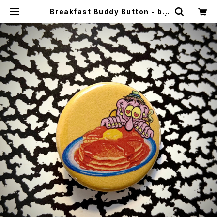
Breakfast Buddy Button - by
Phil Guy aka Burrito Breath |
CYCLE TRASH