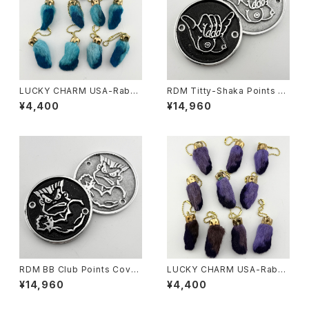
LUCKY CHARM USA-Rabbi
RDM Titty-Shaka Points C
ts Foot key chain,Teal N.O.
over for HD
¥4,400
¥14,960
S.
RDM BB Club Points Cover
LUCKY CHARM USA-Rabbi
for HD
ts Foot key chain,Purple N.
¥14,960
¥4,400
O.S.