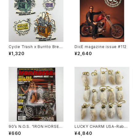
Cycle Trash x Burrito Breat
DicE magazine issue #112
h Sticker pack ‘24 ver.#B
¥1,320
¥2,640
90’s N.O.S. “IRON HORSE”
LUCKY CHARM USA-Rabbi
magazine #150(Apr.’93 iss
ts Foot key chain,Natural
¥660
¥4,840
ue)
N.O.S.