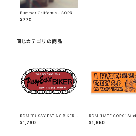
Bummer California - SORRY
FOR DRIVING BUMPER STICK
¥770
ER
同じカテゴリの商品
RDM "PUSSY EATING BIKER"
RDM "HATE COPS" Stic
Reflective Sticker
¥1,760
¥1,650