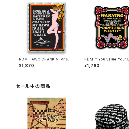
RDM HAWG CRANKIN’ Prism
RDM If You Value Your 
Sticker, 3.5"
litter
¥1,870
¥1,760
セール中の商品