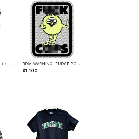
Life G
RDM WARNING "FUDGE POP
O" Sticker
¥1,100