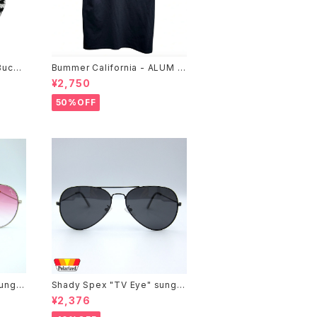
Bucke
Bummer California - ALUM T
-SHIRT,black
¥2,750
50%OFF
ungla
Shady Spex "TV Eye" sungla
adien
sses, Black w/Polarized Gre
¥2,376
y lenses