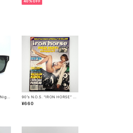
40%OFF
Night
90’s N.O.S. “IRON HORSE” m
glass
agazine #138(Dec.’95 issue)
¥660
5