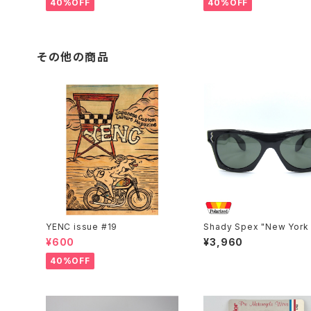
40%OFF
40%OFF
その他の商品
YENC issue #19
Shady Spex "New York 
Train-The classic" sun
¥600
¥3,960
es, Black/Polarized G1
40%OFF