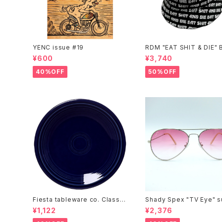
YENC issue #19
RDM "EAT SHIT & DIE" 
t Hat
¥600
¥3,740
40%OFF
50%OFF
Fiesta tableware co. Classic
Shady Spex "TV Eye" s
Rim 7-1/4 Inch Salad Plate
sses, Silver w/Rose Gr
¥1,122
¥2,376
t lenses