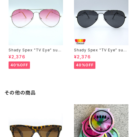
Shady Spex "TV Eye" sung
Shady Spex "TV Eye" sung
lasses, Silver w/Rose Grad
lasses, Black w/Polarized
¥2,376
¥2,376
ient lenses
Grey lenses
40%OFF
40%OFF
その他の商品