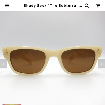
Shady Spex "The Subterrane
an Homesick" sunglasses, B
one w/Polarized Brown Lens |
CYCLE TRASH