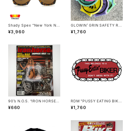
Shady Spex "New York Nig
GLOWIN’ GRIN SAFETY RE
ht Train-“Ready Teddy" su
FLECTOR LIGHT, ver.2 by
¥3,960
¥1,760
nglasses, tortoise/Polariz
Burrito Breath x Rubbish R
ed Brown
ubbish
90’s N.O.S. “IRON HORSE”
RDM "PUSSY EATING BIKE
magazine #150(Apr.’93 iss
R" Reflective Sticker
¥660
¥1,760
ue)