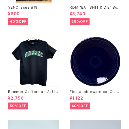
YENC issue #19
RDM "EAT SHIT & DIE" Buc
ket Hat
¥600
¥3,740
40%OFF
50%OFF
Bummer California - ALUM
Fiesta tableware co. Class
T-SHIRT,black
ic Rim 7-1/4 Inch Salad Pla
¥2,750
¥1,122
te
50%OFF
40%OFF