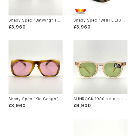
Shady Spex "Batwing" sun
Shady Spex "WHITE LIGHT
glasses, Cream w/Black p
Wraparounds" sunglasses,
¥3,960
¥3,960
aint/Polarized Dark Green l
Tortoise w/Polarized G15 l
enses
enses
Shady Spex "Kid Congo" s
SUNROCK 1980's n.o.s. su
unglasses, Tiger w/Pink le
nglasses- Crystal Pink fra
¥3,960
¥9,900
ns
me x green lens