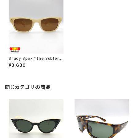
Shady Spex "The Subterra
nean Homesick" sunglass
¥3,630
es, Bone w/Polarized Brow
n Lens
同じカテゴリの商品