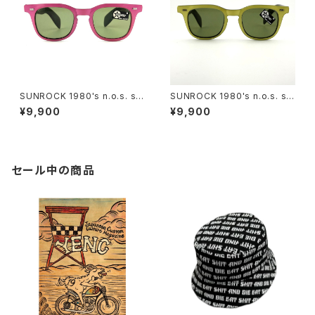
SUNROCK 1980's n.o.s. su
SUNROCK 1980's n.o.s. su
nglasses- Pink/Black fram
nglasses-Yellow/Black fra
¥9,900
¥9,900
e x green lens
me x grey lens
セール中の商品