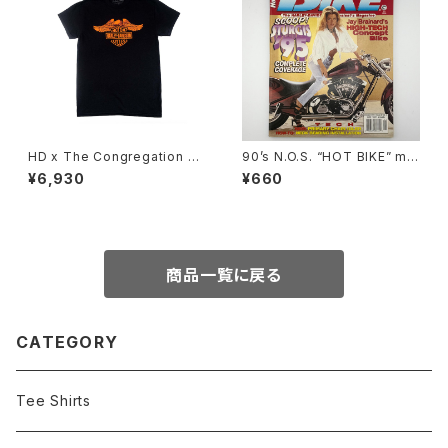
HD x The Congregation Sh
90’s N.O.S. “HOT BIKE” ma
ow 2025 Tee - Black
gazine #27-11(Nov.’95 issu
¥6,930
¥660
e)
商品一覧に戻る
CATEGORY
Tee Shirts