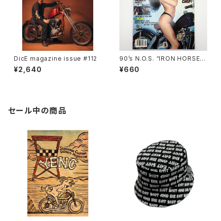
DicE magazine issue #112
90’s N.O.S. “IRON HORSE”
magazine #135(Aug.’95 iss
¥2,640
¥660
ue)
セール中の商品