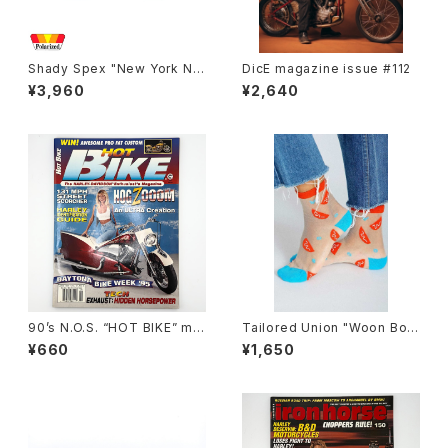
Shady Spex "New York Nig
DicE magazine issue #112
ht Train-Midnight To Six" s
¥3,960
¥2,640
unglasses, Black/Polarize
d Black
90’s N.O.S. “HOT BIKE” ma
Tailored Union "Woon Bow
gazine #27-06(Jun.’95 iss
l" womens socks
¥660
¥1,650
ue)