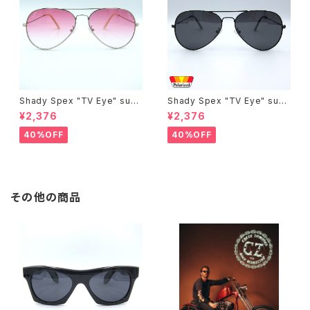
Shady Spex "TV Eye" sung
Shady Spex "TV Eye" sung
lasses, Silver w/Rose Grad
lasses, Black w/Polarized
¥2,376
¥2,376
ient lenses
Grey lenses
40%OFF
40%OFF
その他の商品