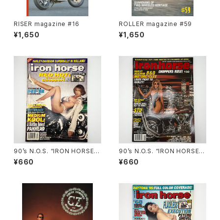
RISER magazine #16
ROLLER magazine #59
¥1,650
¥1,650
90’s N.O.S. “IRON HORSE”
90’s N.O.S. “IRON HORSE”
magazine #138(Dec.’95 iss
magazine #150(Apr.’93 iss
¥660
¥660
ue)
ue)