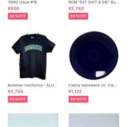
YENC issue #19
RDM "EAT SHIT & DIE" Buc
ket Hat
¥600
¥3,740
40%OFF
50%OFF
Bummer California - ALUM
Fiesta tableware co. Class
T-SHIRT,black
ic Rim 7-1/4 Inch Salad Pla
¥2,750
¥1,122
te
50%OFF
40%OFF