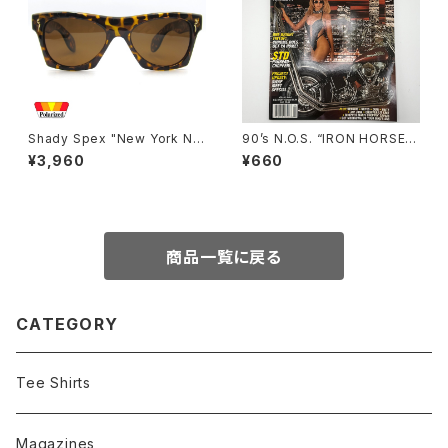
Shady Spex "New York Nig
90’s N.O.S. “IRON HORSE”
ht Train-“Ready Teddy" su
magazine #150(Apr.’93 iss
¥3,960
¥660
nglasses, tortoise/Polariz
ue)
ed Brown
商品一覧に戻る
CATEGORY
Tee Shirts
Magazines