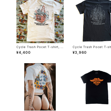
Cycle Trash Pocet T-shirt, W
Cycle Trash Pocet T-shi
hite- coral/teal “crate” by Bu
ack Stealth “crate” by B
¥4,400
¥3,960
rrito Breath
Breath