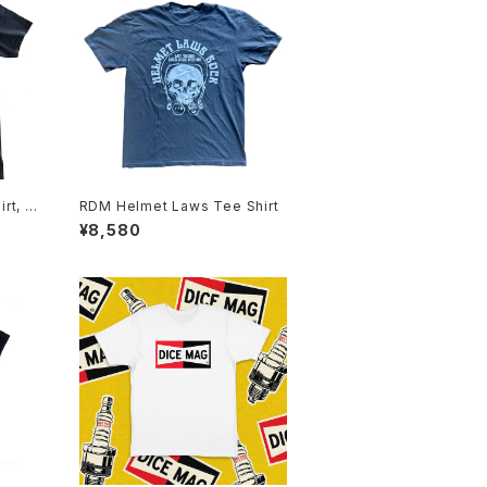
rt, Bl
RDM Helmet Laws Tee Shirt
urrito
¥8,580