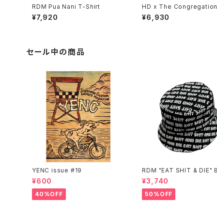
RDM Pua Nani T-Shirt
HD x The Congregatio
w 2025 Tee - Black
¥7,920
¥6,930
セール中の商品
YENC issue #19
RDM "EAT SHIT & DIE" 
t Hat
¥600
¥3,740
40%OFF
50%OFF