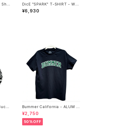
n Sho
DicE "SPARK" T-SHIRT - WHI
TE
¥6,930
Bucke
Bummer California - ALUM T
-SHIRT,black
¥2,750
50%OFF