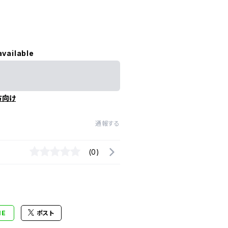
available
方向け
通報する
(0)
NE
ポスト