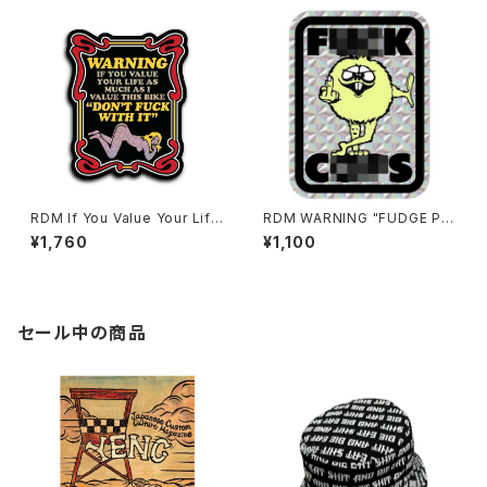
RDM If You Value Your Life
RDM WARNING "FUDGE PO
Glitter
PO" Sticker
¥1,760
¥1,100
セール中の商品