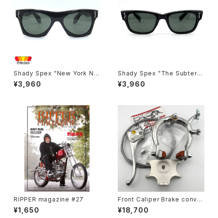
Shady Spex "New York Nig
Shady Spex "The Subterra
ht Train-The classic" sung
nean Homesick" sunglass
¥3,960
¥3,960
lasses, Black/Polarized G1
es, Shiny Black w/Polarize
5
d G-15 Lens
RIPPER magazine #27
Front Caliper Brake conver
sion kit for Schwinn middl
¥1,650
¥18,700
eweight fork #d