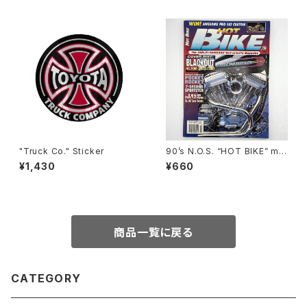
"Truck Co." Sticker
90’s N.O.S. “HOT BIKE” ma
gazine #27-07(Jul.’95 issu
¥1,430
¥660
e)
商品一覧に戻る
CATEGORY