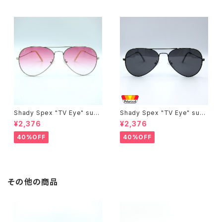
Shady Spex "TV Eye" sung
Shady Spex "TV Eye" sung
lasses, Silver w/Rose Grad
lasses, Black w/Polarized
¥2,376
¥2,376
ient lenses
Grey lenses
40%OFF
40%OFF
その他の商品