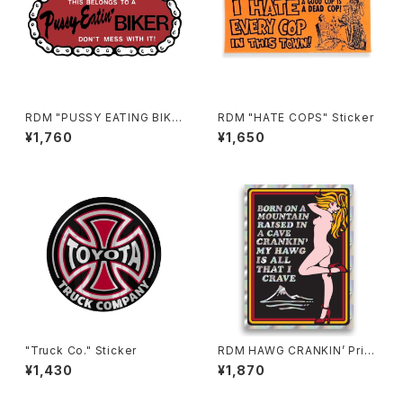
RDM "PUSSY EATING BIKE
RDM "HATE COPS" Sticker
R" Reflective Sticker
¥1,760
¥1,650
"Truck Co." Sticker
RDM HAWG CRANKIN’ Pris
m Sticker, 3.5"
¥1,430
¥1,870