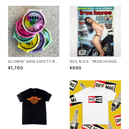
GLOWIN’ GRIN SAFETY RE
90’s N.O.S. “IRON HORSE”
FLECTOR LIGHT, ver.2 by
magazine #135(Aug.’95 iss
¥1,760
¥660
Burrito Breath x Rubbish R
ue)
ubbish