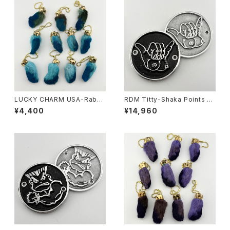
LUCKY CHARM USA-Rabbi
RDM Titty-Shaka Points C
ts Foot key chain,Teal N.O.
over for HD
¥4,400
¥14,960
S.