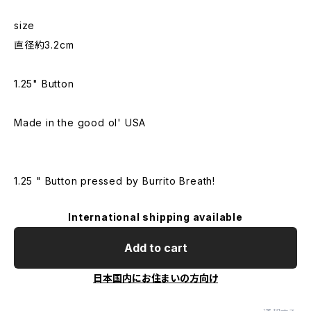
size
直径約3.2cm
1.25" Button
Made in the good ol' USA
1.25 " Button pressed by Burrito Breath!
International shipping available
Add to cart
日本国内にお住まいの方向け