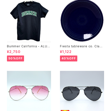
Bummer California - ALUM
Fiesta tableware co. Class
T-SHIRT,black
ic Rim 7-1/4 Inch Salad Pla
¥2,750
¥1,122
te
50%OFF
40%OFF