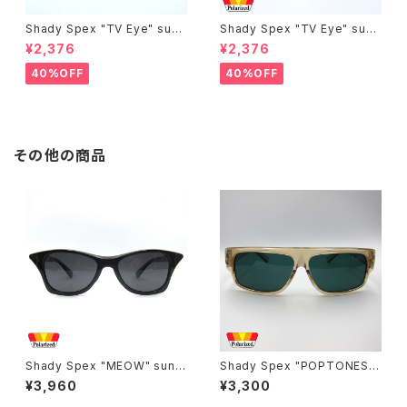
Shady Spex "TV Eye" sung
Shady Spex "TV Eye" sung
lasses, Silver w/Rose Grad
lasses, Black w/Polarized
¥2,376
¥2,376
ient lenses
Grey lenses
40%OFF
40%OFF
その他の商品
Shady Spex "MEOW" sungl
Shady Spex "POPTONES "
asses, Black cat
sunglasses, Peach xPolari
¥3,960
¥3,300
zed Dark Green