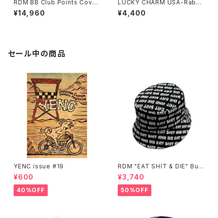
RDM BB Club Points Cover
LUCKY CHARM USA-Rabbi
for HD
ts Foot key chain,Purple N.
¥14,960
¥4,400
O.S.
セール中の商品
YENC issue #19
RDM "EAT SHIT & DIE" Buc
ket Hat
¥600
¥3,740
40%OFF
50%OFF