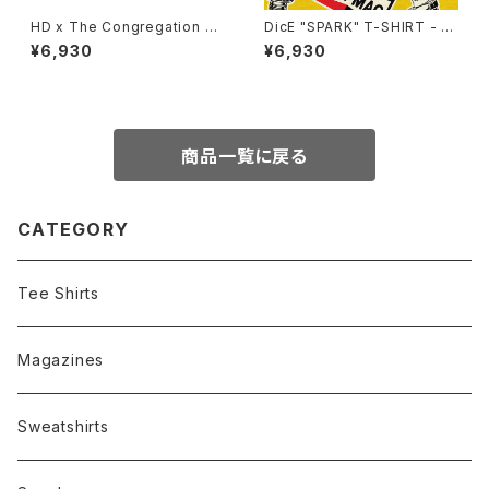
HD x The Congregation Sh
DicE "SPARK" T-SHIRT - W
ow 2025 Tee - Black
HITE
¥6,930
¥6,930
商品一覧に戻る
CATEGORY
Tee Shirts
Magazines
Sweatshirts