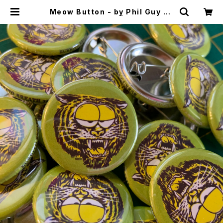
Meow Button - by Phil Guy ak
a Burrito Breath | CYCLE TRA
SH