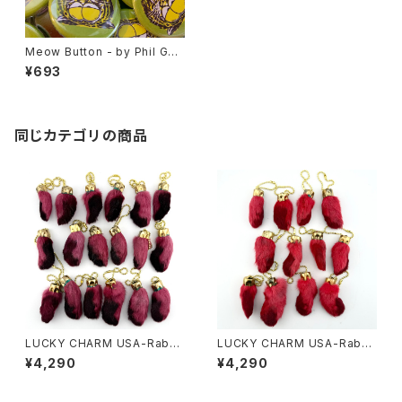
Meow Button - by Phil Guy
aka Burrito Breath
¥693
同じカテゴリの商品
LUCKY CHARM USA-Rabbi
LUCKY CHARM USA-Rabbi
ts Foot key chain,Burgund
ts Foot key chain,Red N.O.
¥4,290
¥4,290
y N.O.S.
S.