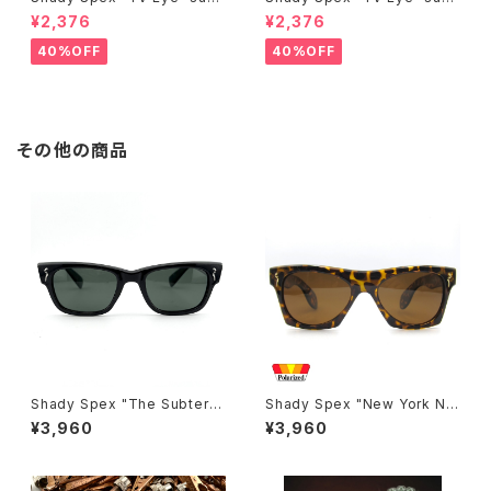
lasses, Silver w/Rose Grad
lasses, Black w/Polarized
¥2,376
¥2,376
ient lenses
Grey lenses
40%OFF
40%OFF
その他の商品
Shady Spex "The Subterra
Shady Spex "New York Nig
nean Homesick" sunglass
ht Train-“Ready Teddy" su
¥3,960
¥3,960
es, Shiny Black w/Polarize
nglasses, tortoise/Polariz
d G-15 Lens
ed Brown