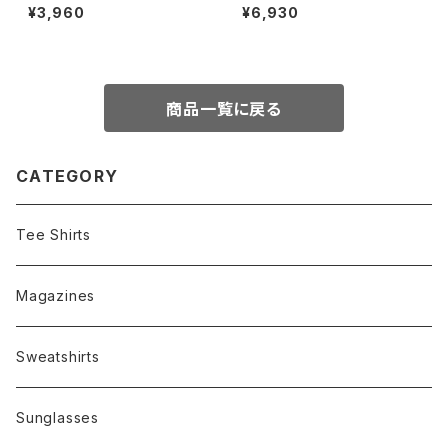
TER DARK " Hidden Charm
CK EVERYONE" hat
¥3,960
¥6,930
s:Black w/Polarized G15 le
nses
商品一覧に戻る
CATEGORY
Tee Shirts
Magazines
Sweatshirts
Sunglasses