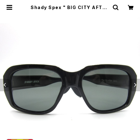
Shady Spex " BIG CITY AFTER
DARK " Hidden Charms:Black
w/Polarized G15 lenses | CYC
LE TRASH