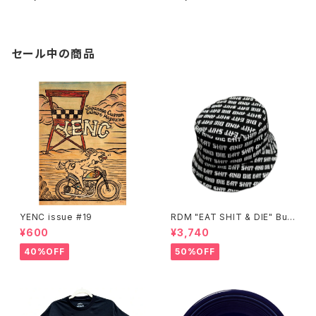
e x green lens
me x grey lens
セール中の商品
YENC issue #19
RDM "EAT SHIT & DIE" Buc
ket Hat
¥600
¥3,740
40%OFF
50%OFF