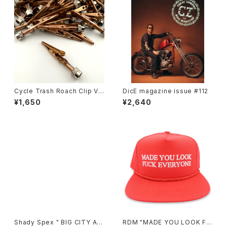
Cycle Trash Roach Clip Val
DicE magazine issue #112
ve Cap ver.2, copper
¥1,650
¥2,640
Shady Spex " BIG CITY AF
RDM "MADE YOU LOOK FU