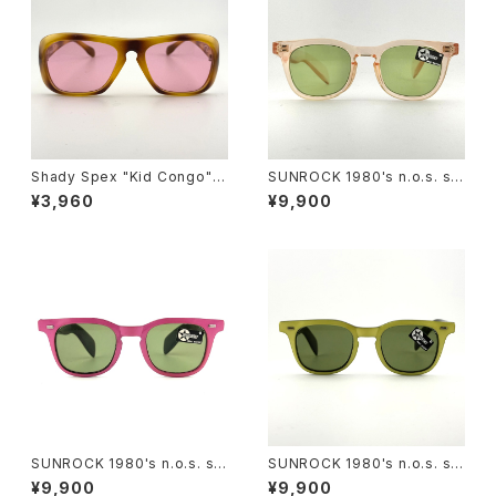
Shady Spex "Kid Congo" s
SUNROCK 1980's n.o.s. su
unglasses, Tiger w/Pink le
nglasses- Crystal Pink fra
¥3,960
¥9,900
ns
me x green lens
SUNROCK 1980's n.o.s. su
SUNROCK 1980's n.o.s. su
nglasses- Pink/Black fram
nglasses-Yellow/Black fra
¥9,900
¥9,900