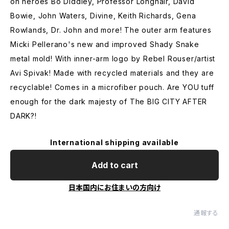
on heroes Bo Diddley, Professor Longhair, David
Bowie, John Waters, Divine, Keith Richards, Gena
Rowlands, Dr. John and more! The outer arm features
Micki Pellerano's new and improved Shady Snake
metal mold! With inner-arm logo by Rebel Rouser/artist
Avi Spivak! Made with recycled materials and they are
recyclable! Comes in a microfiber pouch. Are YOU tuff
enough for the dark majesty of The BIG CITY AFTER
DARK?!
International shipping available
Add to cart
日本国内にお住まいの方向け
通報する