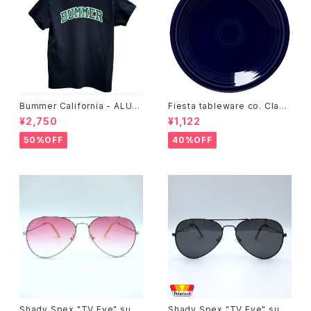
Bummer California - ALUM
Fiesta tableware co. Class
T-SHIRT,black
ic Rim 7-1/4 Inch Salad Pla
¥2,750
¥1,122
te
50%OFF
40%OFF
Shady Spex "TV Eye" sung
Shady Spex "TV Eye" sung