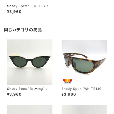
Shady Spex " BIG CITY AF
TER DARK " Hidden Charm
¥3,960
s:Black w/Polarized G15 le
nses
同じカテゴリの商品
Shady Spex "Batwing" sun
Shady Spex "WHITE LIGHT
glasses, Cream w/Black p
Wraparounds" sunglasses,
¥3,960
¥3,960
aint/Polarized Dark Green l
Tortoise w/Polarized G15 l
enses
enses