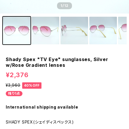
1
/12
Shady Spex "TV Eye" sunglasses, Silver
w/Rose Gradient lenses
¥2,376
¥3,960
40%OFF
残り1点
International shipping available
SHADY SPEX(シェイディスペックス)