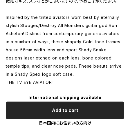
微細なキズ、スレなどがございますので、予めご了承ください。
Inspired by the tinted aviators worn best by eternally
stylish Stooges/Destroy All Monsters guitar god Ron
Asheton! Distinct from contemporary generic aviators
in a number of ways, these shapely Gold-tone frames
house 56mm width lens and sport Shady Snake
designs laser etched on each lens, bone colored
temple tips, and clear nose pads. These beauts arrive
in a Shady Spex logo soft case.
THE TV EYE AVIATOR!
International shipping available
Add to cart
日本国内にお住まいの方向け