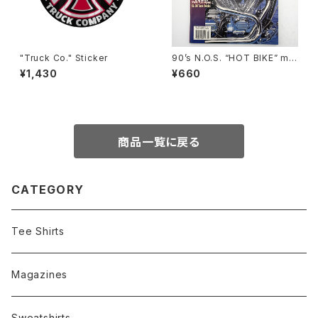
"Truck Co." Sticker
90’s N.O.S. “HOT BIKE” ma
gazine #27-07(Jul.’95 issu
¥1,430
¥660
e)
商品一覧に戻る
CATEGORY
Tee Shirts
Magazines
Sweatshirts