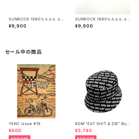
SUNROCK 1980's n.o.s. su
SUNROCK 1980's n.o.s. su
nglasses- Pink/Black fram
nglasses-Yellow/Black fra
¥9,900
¥9,900
e x green lens
me x grey lens
セール中の商品
YENC issue #19
RDM "EAT SHIT & DIE" Buc
ket Hat
¥600
¥3,740
40%OFF
50%OFF