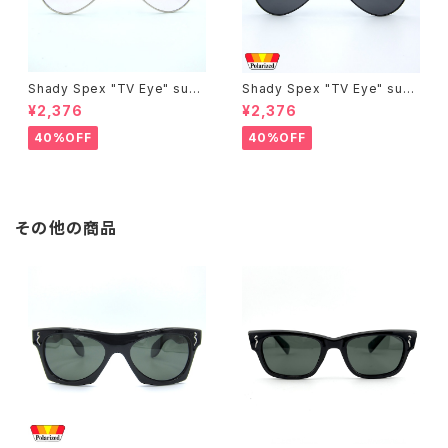
Shady Spex "TV Eye" sung
Shady Spex "TV Eye" sung
lasses, Silver w/Rose Grad
lasses, Black w/Polarized
¥2,376
¥2,376
ient lenses
Grey lenses
40%OFF
40%OFF
その他の商品