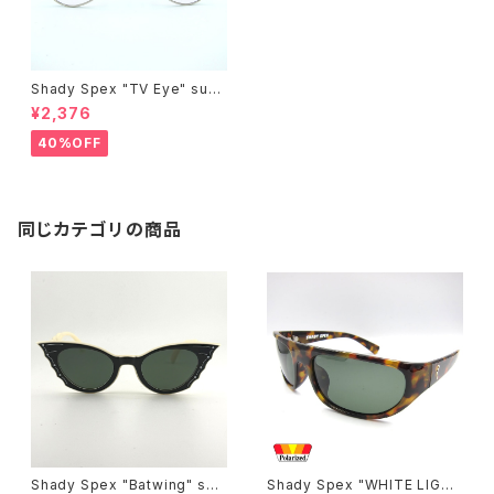
Shady Spex "TV Eye" sung
lasses, Silver w/Rose Grad
¥2,376
ient lenses
40%OFF
同じカテゴリの商品
Shady Spex "Batwing" sun
Shady Spex "WHITE LIGHT