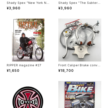
Shady Spex "New York Nig
Shady Spex "The Subterra
ht Train-The classic" sung
nean Homesick" sunglass
¥3,960
¥3,960
lasses, Black/Polarized G1
es, Shiny Black w/Polarize
5
d G-15 Lens
RIPPER magazine #27
Front Caliper Brake conver
sion kit for Schwinn middl
¥1,650
¥18,700
eweight fork #d