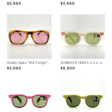
glasses, Cream w/Black p
Wraparounds" sunglasses,
¥3,960
¥3,960
aint/Polarized Dark Green l
Tortoise w/Polarized G15 l
enses
enses
Shady Spex "Kid Congo" s
SUNROCK 1980's n.o.s. su
unglasses, Tiger w/Pink le
nglasses- Crystal Pink fra
¥3,960
¥9,900
ns
me x green lens