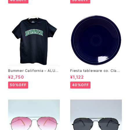
Bummer California - ALUM
Fiesta tableware co. Class
T-SHIRT,black
ic Rim 7-1/4 Inch Salad Pla
¥2,750
¥1,122
te
50%OFF
40%OFF