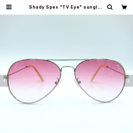
Shady Spex "TV Eye" sunglas
ses, Silver w/Rose Gradient l
enses | CYCLE TRASH