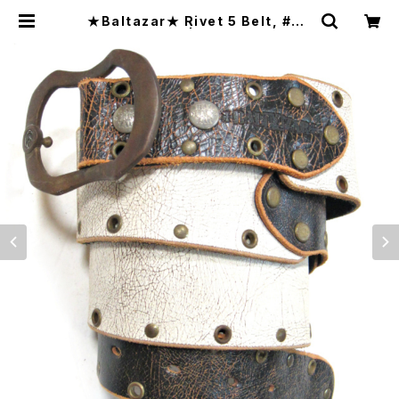
★Baltazar★ Rivet 5 Belt, #RV
5B11/blkwht | CYCLE TRASH