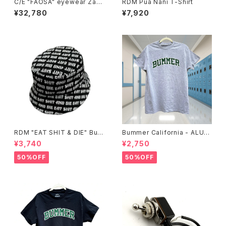
C/E "FAOSA" eyewear Zafir
RDM Pua Nani T-Shirt
o sunglasses, Crystal
¥32,780
¥7,920
RDM "EAT SHIT & DIE" Buc
Bummer California - ALUM
ket Hat
T-SHIRT,grey
¥3,740
¥2,750
50%OFF
50%OFF