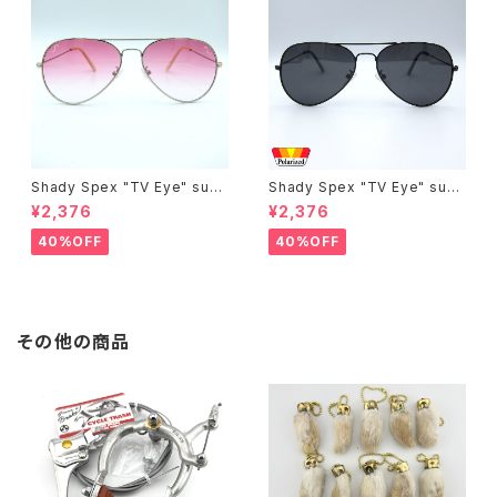
Shady Spex "TV Eye" sung
Shady Spex "TV Eye" sung
lasses, Silver w/Rose Grad
lasses, Black w/Polarized
¥2,376
¥2,376
ient lenses
Grey lenses
40%OFF
40%OFF
その他の商品