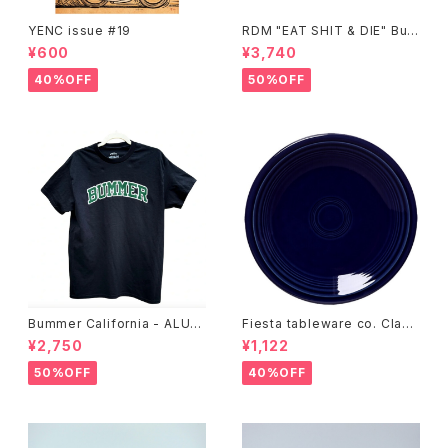
YENC issue #19
RDM "EAT SHIT & DIE" Buc
ket Hat
¥600
¥3,740
40%OFF
50%OFF
Bummer California - ALUM
Fiesta tableware co. Class
T-SHIRT,black
ic Rim 7-1/4 Inch Salad Pla
¥2,750
¥1,122
te
50%OFF
40%OFF