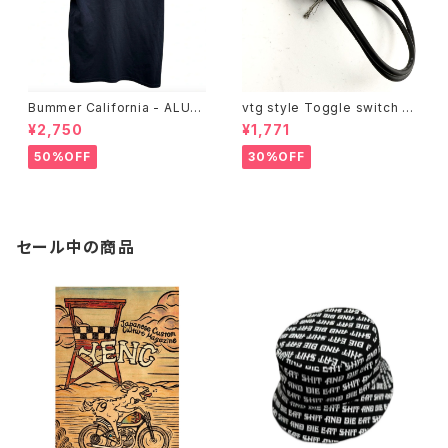
Bummer California - ALUM
vtg style Toggle switch on
T-SHIRT,black
-off
¥2,750
¥1,771
50%OFF
30%OFF
セール中の商品