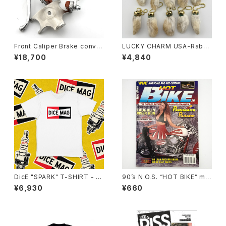
Front Caliper Brake conver
LUCKY CHARM USA-Rabbi
sion kit for Schwinn middl
ts Foot key chain,Natural
¥18,700
¥4,840
eweight fork #F
N.O.S.
DicE "SPARK" T-SHIRT - W
90’s N.O.S. “HOT BIKE” ma
HITE
gazine #27-08(Aug.’95 iss
¥6,930
¥660
ue)