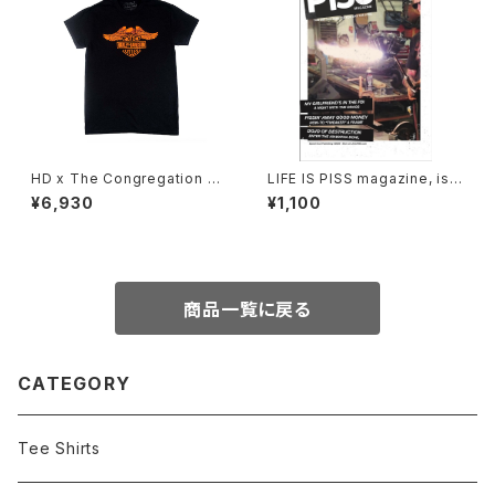
HD x The Congregation Sh
LIFE IS PISS magazine, iss
ow 2025 Tee - Black
ue#02
¥6,930
¥1,100
商品一覧に戻る
CATEGORY
Tee Shirts