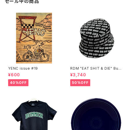
セール中の商品
YENC issue #19
RDM "EAT SHIT & DIE" Buc
ket Hat
¥600
¥3,740
40%OFF
50%OFF