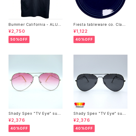
Bummer California - ALUM
Fiesta tableware co. Class
T-SHIRT,black
ic Rim 7-1/4 Inch Salad Pla
¥2,750
¥1,122
te
50%OFF
40%OFF
Shady Spex "TV Eye" sung
Shady Spex "TV Eye" sung
lasses, Silver w/Rose Grad
lasses, Black w/Polarized
¥2,376
¥2,376
ient lenses
Grey lenses
40%OFF
40%OFF