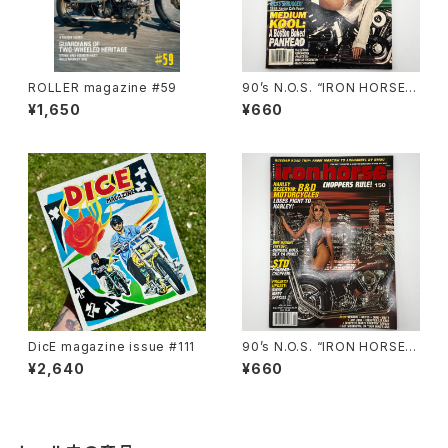
ROLLER magazine #59
90’s N.O.S. “IRON HORSE”
magazine #138(Dec.’95 iss
¥1,650
¥660
ue)
DicE magazine issue #111
90’s N.O.S. “IRON HORSE”
magazine #150(Apr.’93 iss
¥2,640
¥660
ue)