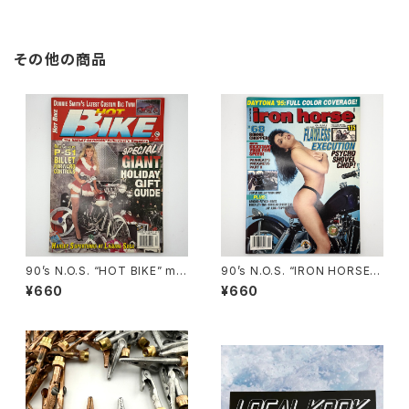
その他の商品
90’s N.O.S. “HOT BIKE” ma
90’s N.O.S. “IRON HORSE”
gazine #27-12(Dec.’95 iss
magazine #135(Aug.’95 iss
¥660
¥660
ue)
ue)