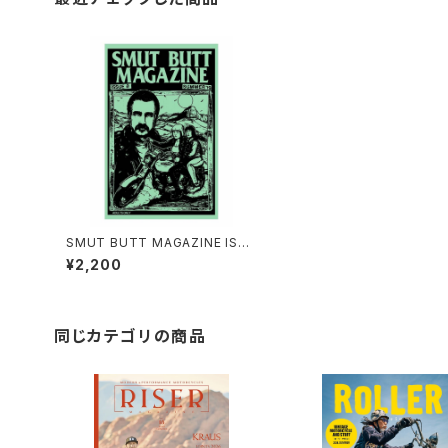
SMUT BUTT MAGAZINE ISSU
E #8 by Gorgeous George
¥2,200
同じカテゴリの商品