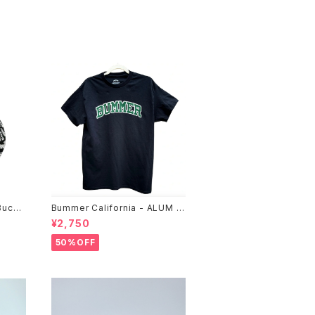
Bucke
Bummer California - ALUM T
-SHIRT,black
¥2,750
50%OFF