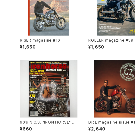
RISER magazine #16
ROLLER magazine #59
¥1,650
¥1,650
90’s N.O.S. “IRON HORSE” m
DicE magazine issue #
agazine #150(Apr.’93 issue)
¥660
¥2,640