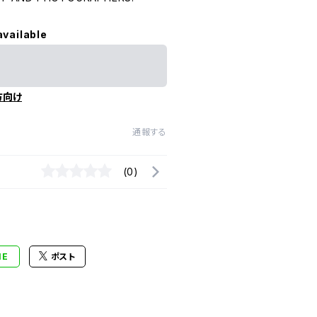
available
方向け
通報する
(0)
NE
ポスト