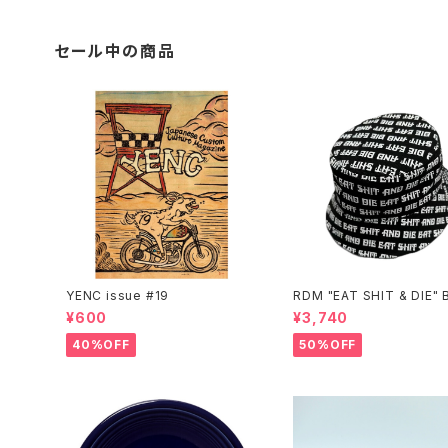
セール中の商品
YENC issue #19
RDM "EAT SHIT & DIE" 
t Hat
¥600
¥3,740
40%OFF
50%OFF