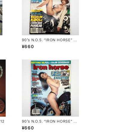
90’s N.O.S. “IRON HORSE” m
agazine #138(Dec.’95 issue)
¥660
112
90’s N.O.S. “IRON HORSE” m
agazine #135(Aug.’95 issue)
¥660