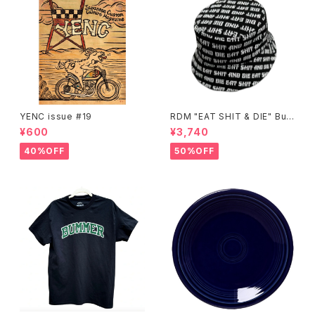
YENC issue #19
RDM "EAT SHIT & DIE" Buc
ket Hat
¥600
¥3,740
40%OFF
50%OFF