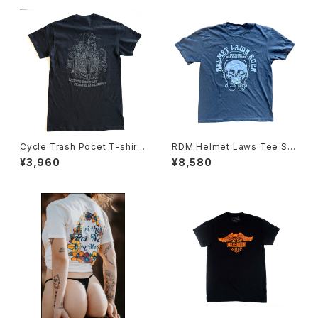
Cycle Trash Pocet T-shirt,
RDM Helmet Laws Tee Shi
Black Stealth “crate” by Bu
rt
¥3,960
¥8,580
rrito Breath