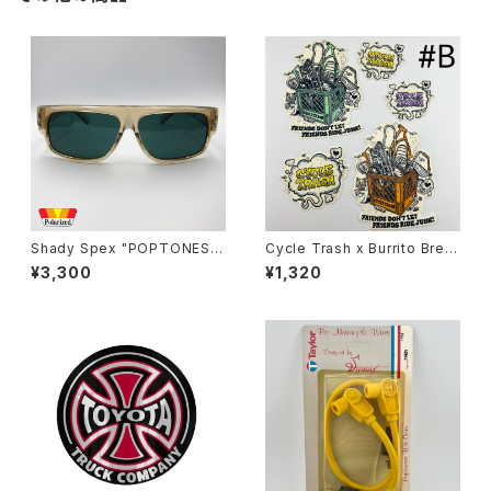
Shady Spex "POPTONES "
Cycle Trash x Burrito Breat
sunglasses, Peach xPolari
h Sticker pack ‘24 ver.#B
¥3,300
¥1,320
zed Dark Green