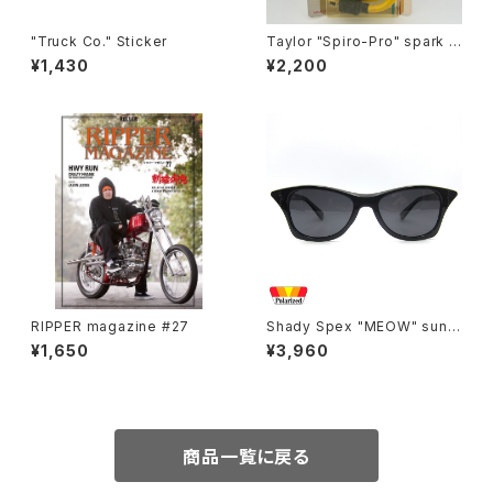
"Truck Co." Sticker
Taylor "Spiro-Pro" spark p
lug wires by Sumax #A
¥1,430
¥2,200
RIPPER magazine #27
Shady Spex "MEOW" sungl
asses, Black cat
¥1,650
¥3,960
商品一覧に戻る