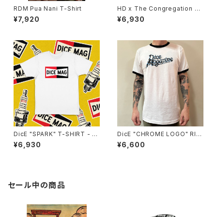
RDM Pua Nani T-Shirt
HD x The Congregation Sh
ow 2025 Tee - Black
¥7,920
¥6,930
DicE "SPARK" T-SHIRT - W
DicE "CHROME LOGO" RIN
HITE
GER TEE
¥6,930
¥6,600
セール中の商品