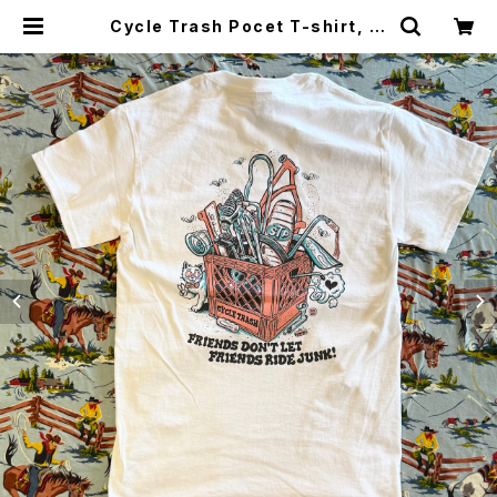
Cycle Trash Pocet T-shirt, W
hite- coral/teal “crate” by Bu
rrito Breath | CYCLE TRASH