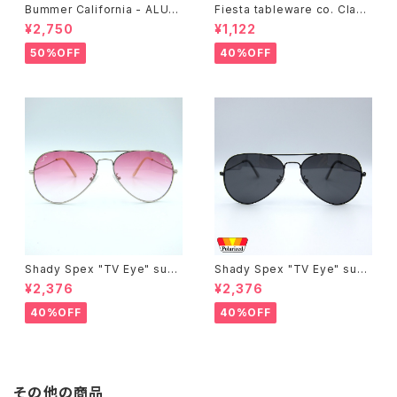
Bummer California - ALUM
Fiesta tableware co. Class
T-SHIRT,black
ic Rim 7-1/4 Inch Salad Pla
¥2,750
¥1,122
te
50%OFF
40%OFF
Shady Spex "TV Eye" sung
Shady Spex "TV Eye" sung
lasses, Silver w/Rose Grad
lasses, Black w/Polarized
¥2,376
¥2,376
ient lenses
Grey lenses
40%OFF
40%OFF
その他の商品