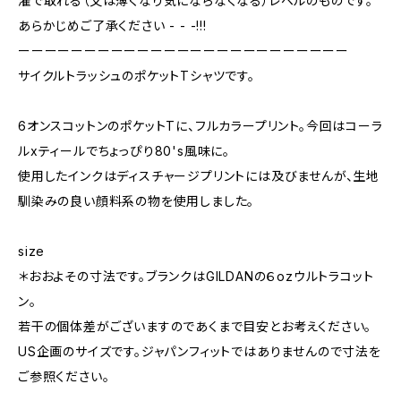
濯で取れる（又は薄くなり気にならなくなる）レベルのものです。
あらかじめご了承ください - - -!!!
ーーーーーーーーーーーーーーーーーーーーーーーーー
サイクルトラッシュのポケットTシャツです。
6オンスコットンのポケットTに、フルカラープリント。今回はコーラ
ルxティールでちょっぴり80's風味に。
使用したインクはディスチャージプリントには及びませんが、生地
馴染みの良い顔料系の物を使用しました。
size
＊おおよその寸法です。ブランクはGILDANの６ozウルトラコット
ン。
若干の個体差がございますのであくまで目安とお考えください。
US企画のサイズです。ジャパンフィットではありませんので寸法を
ご参照ください。