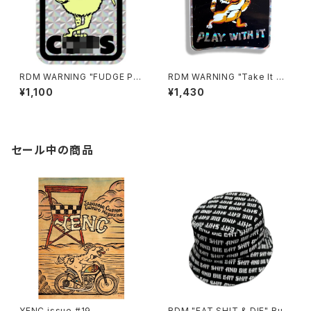
RDM WARNING "FUDGE PO
RDM WARNING "Take It Ou
PO" Sticker
t" Sticker
¥1,100
¥1,430
セール中の商品
YENC issue #19
RDM "EAT SHIT & DIE" Buc