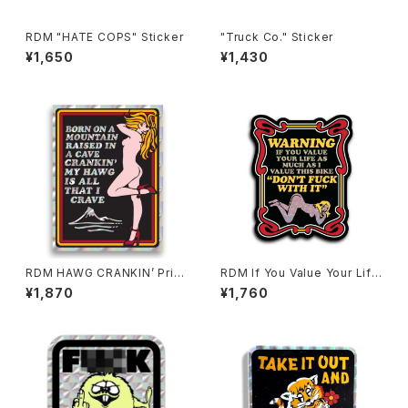
RDM "HATE COPS" Sticker
"Truck Co." Sticker
¥1,650
¥1,430
RDM HAWG CRANKIN’ Pris
RDM If You Value Your Life
m Sticker, 3.5"
Glitter
¥1,870
¥1,760