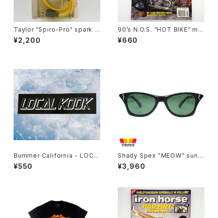
Taylor "Spiro-Pro" spark p
90’s N.O.S. “HOT BIKE” ma
lug wires by Sumax #A
gazine #27-08(Aug.’95 iss
¥2,200
¥660
ue)
Bummer California - LOCA
Shady Spex "MEOW" sungl
L KOOK STICKER
asses, Shiny Black w/Polar
¥550
¥3,960
ized G15 lenses