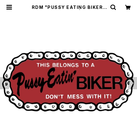
RDM "PUSSY EATING BIKER"
Reflective Sticker | CYCLE TR
ASH