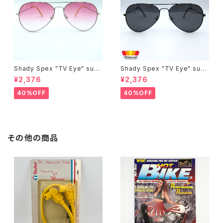
Shady Spex "TV Eye" sung
Shady Spex "TV Eye" sung
lasses, Silver w/Rose Grad
lasses, Black w/Polarized
¥2,376
¥2,376
ient lenses
Grey lenses
40%OFF
40%OFF
その他の商品