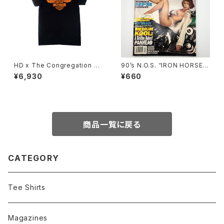
HD x The Congregation Sh
90’s N.O.S. “IRON HORSE”
ow 2025 Tee - Black
magazine #138(Dec.’95 iss
¥6,930
¥660
ue)
商品一覧に戻る
CATEGORY
Tee Shirts
Magazines