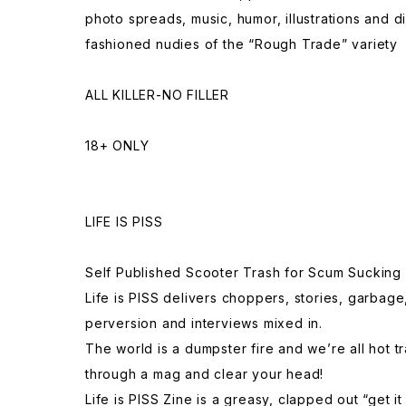
photo spreads, music, humor, illustrations and
fashioned nudies of the “Rough Trade” variety
ALL KILLER-NO FILLER
18+ ONLY
LIFE IS PISS
Self Published Scooter Trash for Scum Sucking
Life is PISS delivers choppers, stories, garbage,
perversion and interviews mixed in.
The world is a dumpster fire and we’re all hot tr
through a mag and clear your head!
Life is PISS Zine is a greasy, clapped out “get it