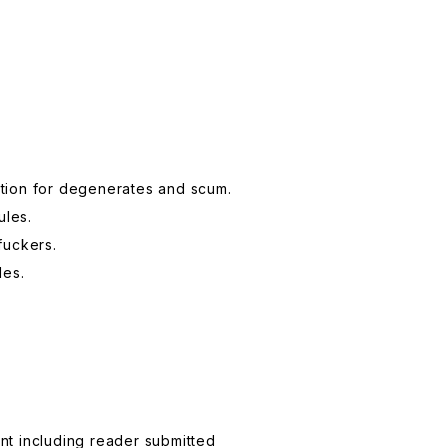
ation for degenerates and scum.
ules.
fuckers.
des.
nt including reader submitted