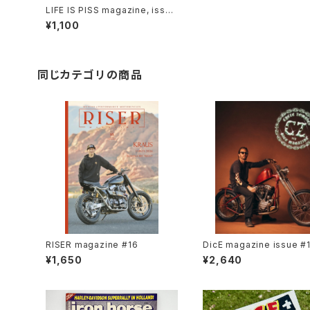
LIFE IS PISS magazine, issue
#01
¥1,100
同じカテゴリの商品
RISER magazine #16
DicE magazine issue #
¥1,650
¥2,640