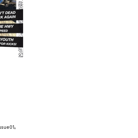
ue01。