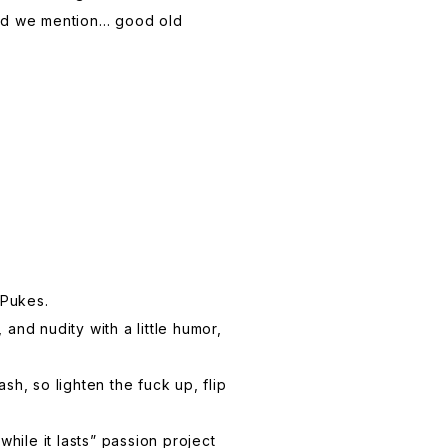
 did we mention… good old
 Pukes.
 and nudity with a little humor,
ash, so lighten the fuck up, flip
 while it lasts” passion project