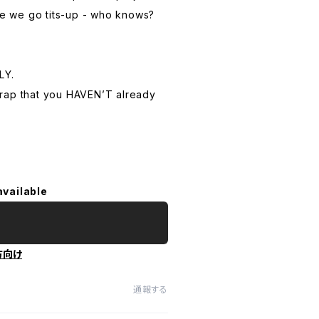
be we go tits-up - who knows?
LY.
 crap that you HAVEN’T already
available
方向け
通報する