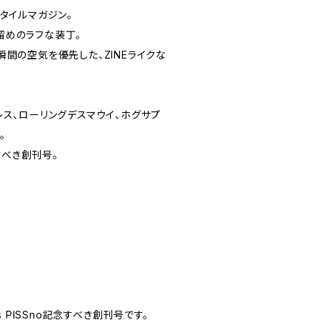
タイルマガジン。
留めのラフな装丁。
間の空気を優先した、ZINEライクな
レス、ローリングデスマウイ、ホグサプ
。
べき創刊号。
 PISSno記念すべき創刊号です。