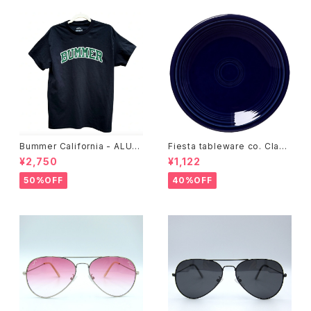
Bummer California - ALUM
Fiesta tableware co. Class
T-SHIRT,black
ic Rim 7-1/4 Inch Salad Pla
¥2,750
¥1,122
te
50%OFF
40%OFF