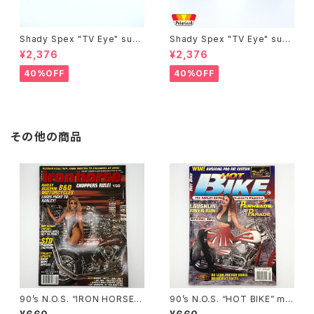
Shady Spex "TV Eye" sung
Shady Spex "TV Eye" sung
lasses, Silver w/Rose Grad
lasses, Black w/Polarized
¥2,376
¥2,376
ient lenses
Grey lenses
40%OFF
40%OFF
その他の商品
90’s N.O.S. “IRON HORSE”
90’s N.O.S. “HOT BIKE” ma
magazine #150(Apr.’93 iss
gazine #27-08(Aug.’95 iss