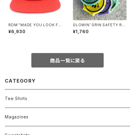
RDM "MADE YOU LOOK FU
GLOWIN’ GRIN SAFETY RE
CK EVERYONE" hat
FLECTOR LIGHT, ver.2 by
¥6,930
¥1,760
Burrito Breath x Rubbish R
ubbish
商品一覧に戻る
CATEGORY
Tee Shirts
Magazines