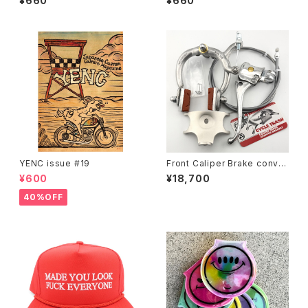
¥660
¥660
ue)
ue)
YENC issue #19
Front Caliper Brake conver
sion kit for Schwinn middl
¥600
¥18,700
eweight fork #b
40%OFF