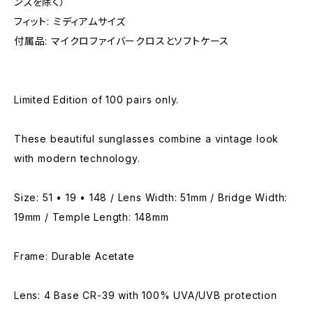
ンズを除く）
フィット: ミディアムサイズ
付属品: マイクロファイバークロスとソフトケース
Limited Edition of 100 pairs only.
These beautiful sunglasses combine a vintage look
with modern technology.
Size: 51 • 19 • 148 / Lens Width: 51mm / Bridge Width:
19mm / Temple Length: 148mm
Frame: Durable Acetate
Lens: 4 Base CR-39 with 100% UVA/UVB protection