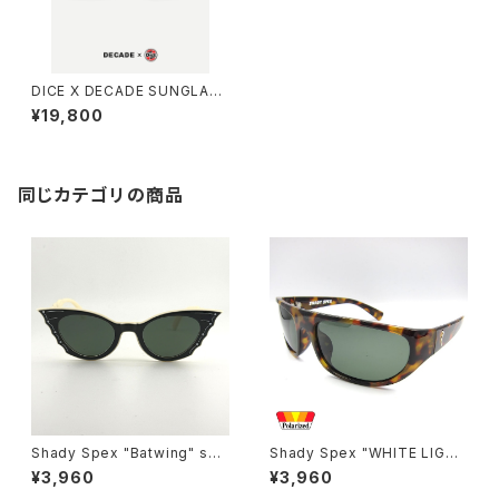
DICE X DECADE SUNGLASS
ES - LIMITED EDITION
¥19,800
同じカテゴリの商品
Shady Spex "Batwing" sun
Shady Spex "WHITE LIGHT
glasses, Cream w/Black p
Wraparounds" sunglasses,
¥3,960
¥3,960
aint/Polarized Dark Green l
Tortoise w/Polarized G15 l