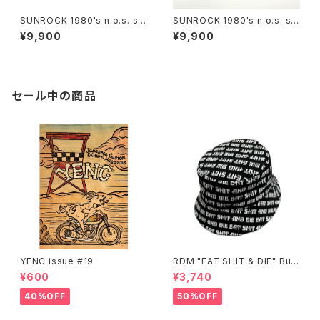
SUNROCK 1980's n.o.s. su
SUNROCK 1980's n.o.s. su
nglasses- Pink/Black fram
nglasses-Yellow/Black fra
¥9,900
¥9,900
e x green lens
me x grey lens
セール中の商品
YENC issue #19
RDM "EAT SHIT & DIE" Buc
ket Hat
¥600
¥3,740
40%OFF
50%OFF