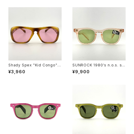
enses
enses
Shady Spex "Kid Congo" s
SUNROCK 1980's n.o.s. su
unglasses, Tiger w/Pink le
nglasses- Crystal Pink fra
¥3,960
¥9,900
ns
me x green lens