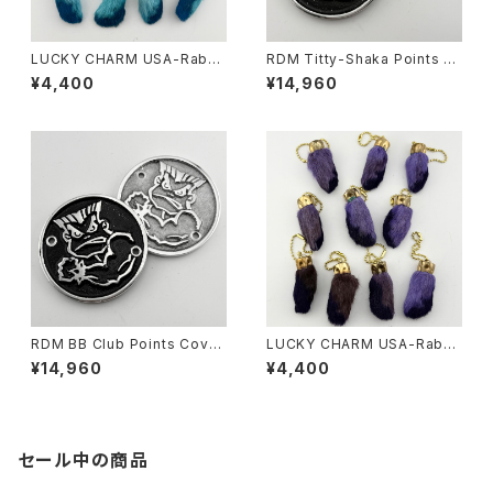
LUCKY CHARM USA-Rabbi
RDM Titty-Shaka Points C
ts Foot key chain,Teal N.O.
over for HD
¥4,400
¥14,960
S.
RDM BB Club Points Cover
LUCKY CHARM USA-Rabbi
for HD
ts Foot key chain,Purple N.
¥14,960
¥4,400
O.S.
セール中の商品