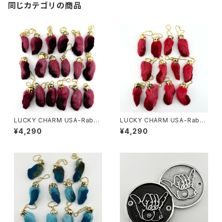
同じカテゴリの商品
LUCKY CHARM USA-Rabbi
LUCKY CHARM USA-Rabbi
ts Foot key chain,Burgund
ts Foot key chain,Red N.O.
¥4,290
¥4,290
y N.O.S.
S.