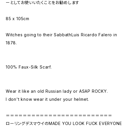
ーとしてお使いいたくことをお勧めします
85 x 105cm
Witches going to their SabbathLuis Ricardo Falero in
1878.
100% Faux-Silk Scarf.
Wear it like an old Russian lady or ASAP ROCKY.
I don't know wear it under your helmet.
＝＝＝＝＝＝＝＝＝＝＝＝＝＝＝＝＝＝＝＝＝＝＝＝＝
ローリングデスマウイのMADE YOU LOOK FUCK EVERYONE