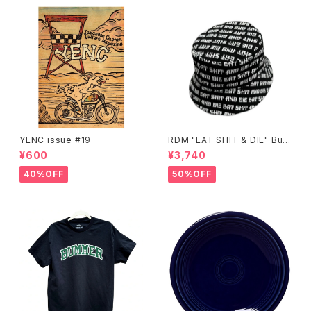
YENC issue #19
RDM "EAT SHIT & DIE" Buc
ket Hat
¥600
¥3,740
40%OFF
50%OFF