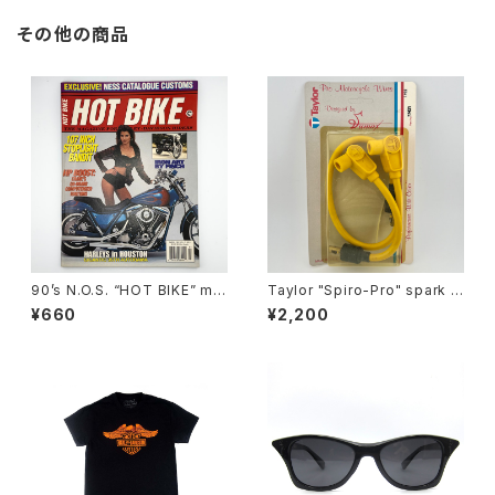
その他の商品
90’s N.O.S. “HOT BIKE” ma
Taylor "Spiro-Pro" spark p
gazine #27-03(Mar.’95 iss
lug wires by Sumax #A
¥660
¥2,200
ue)