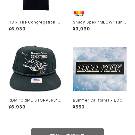
HD x The Congregation Sh
Shady Spex "MEOW" sungl
ow 2025 Tee - Black
asses, Black cat
¥6,930
¥3,960
RDM "CRIME STOPPERS" H
Bummer California - LOCA
at
L KOOK STICKER
¥6,930
¥550