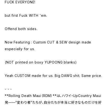
FUCK EVERYONE!
but first Fuck WITH 'em.
Offend both sides.
Now Featuring : Custom CUT & SEW design made
especially for us.
(NOT printed on boxy YUPOONG blanks)
Yeah CUSTOM made for us. Big DAWG shit. Same price.
- - -
**Rolling Death Maui（RDM）**は、ハワイ・UpCountry Maui
発——“変わり者”たちが、自分たちが本当に好きなものだけを好