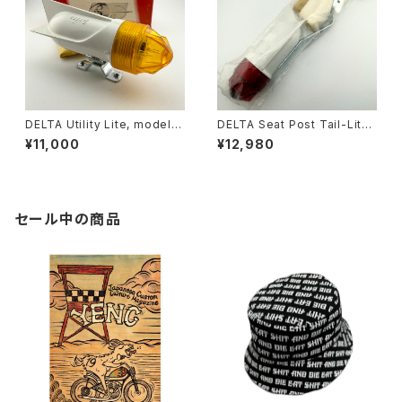
DELTA Utility Lite, model A
DELTA Seat Post Tail-Lite,
-2117 amber n.o.s.
n.o.s.
¥11,000
¥12,980
セール中の商品