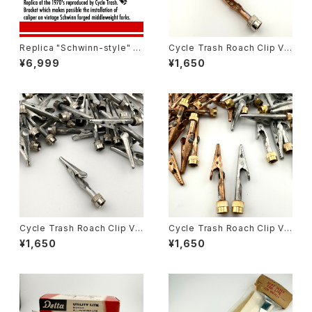
Replica "Schwinn-style" C
Cycle Trash Roach Clip Val
aliper Brake adaptor Brack
ve Cap ver.2, copper
¥6,999
¥1,650
et
Cycle Trash Roach Clip Val
Cycle Trash Roach Clip Val
ve Cap ver.2, zinc
ve Cap
¥1,650
¥1,650