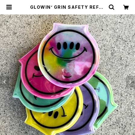
GLOWIN’ GRIN SAFETY REFLE
CTOR LIGHT, ver.2 by Burrito
Breath x Rubbish Rubbish | C
YCLE TRASH