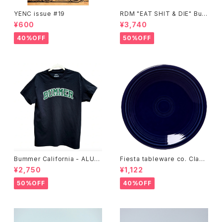
YENC issue #19
RDM "EAT SHIT & DIE" Buc
ket Hat
¥600
¥3,740
40%OFF
50%OFF
Bummer California - ALUM
Fiesta tableware co. Class
T-SHIRT,black
ic Rim 7-1/4 Inch Salad Pla
¥2,750
¥1,122
te
50%OFF
40%OFF