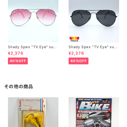
Shady Spex "TV Eye" sung
Shady Spex "TV Eye" sung
lasses, Silver w/Rose Grad
lasses, Black w/Polarized
¥2,376
¥2,376
ient lenses
Grey lenses
40%OFF
40%OFF
その他の商品