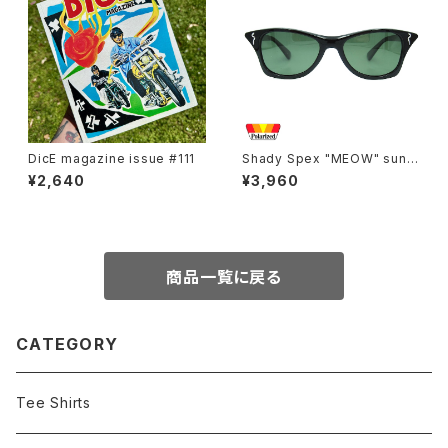
DicE magazine issue #111
Shady Spex "MEOW" sungl
asses, Shiny Black w/Polar
¥2,640
¥3,960
ized G15 lenses
商品一覧に戻る
CATEGORY
Tee Shirts