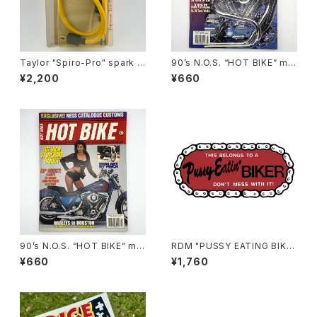
Taylor "Spiro-Pro" spark p
90’s N.O.S. “HOT BIKE” ma
lug wires by Sumax #A
gazine #27-07(Jul.’95 issu
¥2,200
¥660
e)
90’s N.O.S. “HOT BIKE” ma
RDM "PUSSY EATING BIKE
gazine #27-03(Mar.’95 iss
R" Reflective Sticker
¥660
¥1,760
ue)