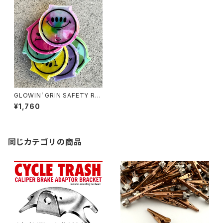
GLOWIN’ GRIN SAFETY RE
FLECTOR LIGHT, ver.2 by
¥1,760
Burrito Breath x Rubbish R
ubbish
同じカテゴリの商品