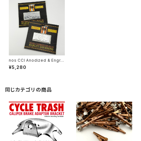
nos CCI Anodized & Engra
ved Reflector Insert, chro
¥5,280
me
同じカテゴリの商品