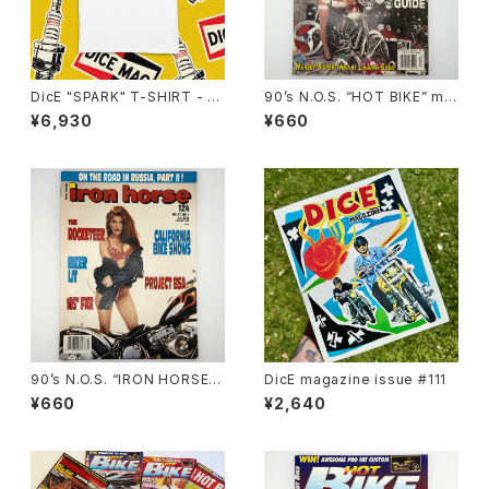
DicE "SPARK" T-SHIRT - W
90’s N.O.S. “HOT BIKE” ma
HITE
gazine #27-12(Dec.’95 iss
¥6,930
¥660
ue)
90’s N.O.S. “IRON HORSE”
DicE magazine issue #111
magazine #124(Apr.’93 iss
¥660
¥2,640
ue)