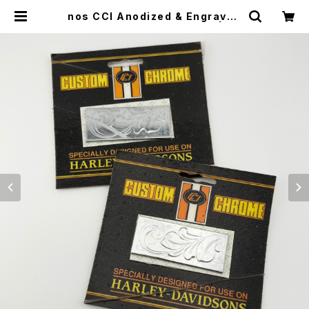
nos CCI Anodized & Engraved
Reflector Insert, chrome | CY
CLE TRASH