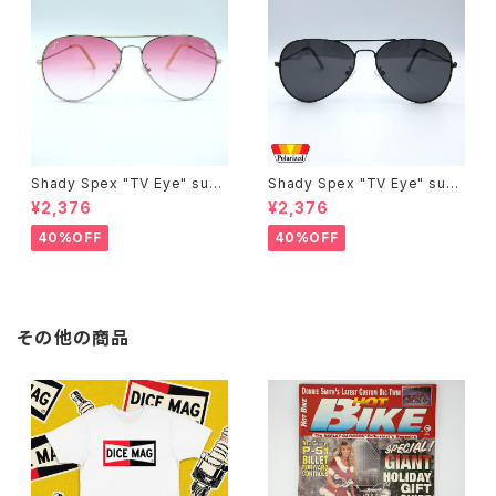
Shady Spex "TV Eye" sung
Shady Spex "TV Eye" sung
lasses, Silver w/Rose Grad
lasses, Black w/Polarized
¥2,376
¥2,376
ient lenses
Grey lenses
40%OFF
40%OFF
その他の商品