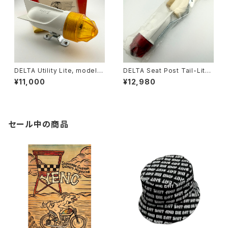
DELTA Utility Lite, model A
DELTA Seat Post Tail-Lite,
-2117 amber n.o.s.
n.o.s.
¥11,000
¥12,980
セール中の商品