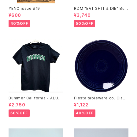
YENC issue #19
RDM "EAT SHIT & DIE" Buc
ket Hat
¥600
¥3,740
40%OFF
50%OFF
Bummer California - ALUM
Fiesta tableware co. Class
T-SHIRT,black
ic Rim 7-1/4 Inch Salad Pla
¥2,750
¥1,122
te
50%OFF
40%OFF