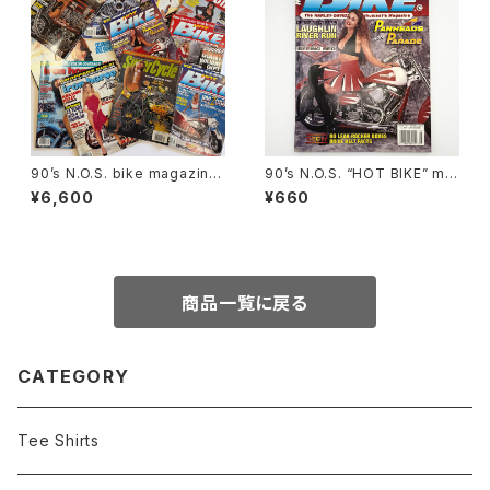
90’s N.O.S. bike magazine
90’s N.O.S. “HOT BIKE” ma
bundle pack(12)
gazine #27-08(Aug.’95 iss
¥6,600
¥660
ue)
商品一覧に戻る
CATEGORY
Tee Shirts