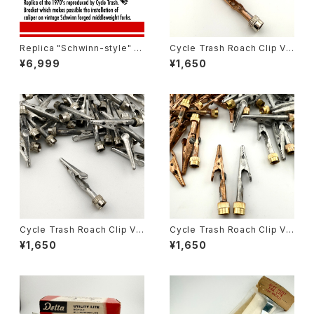
Replica "Schwinn-style" C
Cycle Trash Roach Clip Val
aliper Brake adaptor Brack
ve Cap ver.2, copper
¥6,999
¥1,650
et
Cycle Trash Roach Clip Val
Cycle Trash Roach Clip Val
ve Cap ver.2, zinc
ve Cap
¥1,650
¥1,650