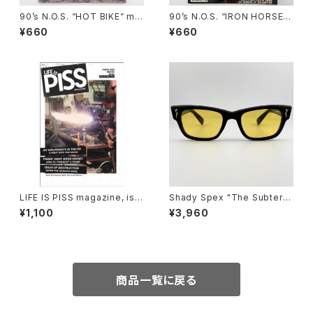
90’s N.O.S. “HOT BIKE” ma
90’s N.O.S. “IRON HORSE”
gazine #27-08(Aug.’95 iss
magazine #150(Apr.’93 iss
¥660
¥660
ue)
ue)
LIFE IS PISS magazine, iss
Shady Spex "The Subterra
ue#02
nean Homesick" sunglass
¥1,100
¥3,960
es, Shiny Black w/polarize
d yellow Lens
商品一覧に戻る