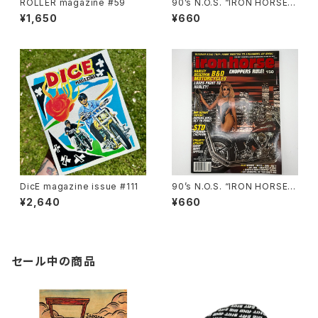
ROLLER magazine #59
90’s N.O.S. “IRON HORSE”
magazine #138(Dec.’95 iss
¥1,650
¥660
ue)
DicE magazine issue #111
90’s N.O.S. “IRON HORSE”
magazine #150(Apr.’93 iss
¥2,640
¥660
ue)
セール中の商品