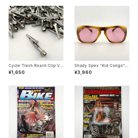
Cycle Trash Roach Clip Val
Shady Spex "Kid Congo" s
ve Cap ver.2, zinc
unglasses, Tiger w/Pink le
¥1,650
¥3,960
ns