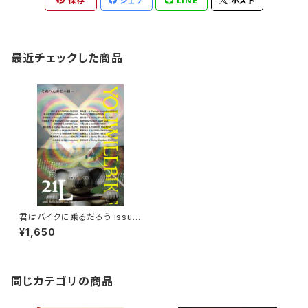
保存
シェア
LINE
ポスト
最近チェックした商品
君はバイクに乗るだろう issue
21
¥1,650
同じカテゴリの商品