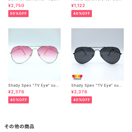
T-SHIRT,black
ic Rim 7-1/4 Inch Salad Pla
¥2,750
¥1,122
te
50%OFF
40%OFF
Shady Spex "TV Eye" sung
Shady Spex "TV Eye" sung
lasses, Silver w/Rose Grad
lasses, Black w/Polarized
¥2,376
¥2,376
ient lenses
Grey lenses
40%OFF
40%OFF
その他の商品