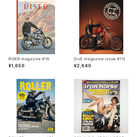
RISER magazine #16
DicE magazine issue #112
¥1,650
¥2,640